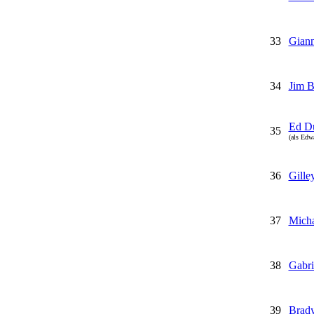
33
Gianni
34
Jim B
Ed D
35
(als Edw
36
Gille
37
Micha
38
Gabr
39
Brad