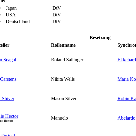
ne:
9
Japan
DtV
0
USA
DtV
0
Deutschland
DtV
Besetzung
eller
Rollenname
Synchro
n Seagal
Roland Sallinger
Ekkehardt
 Carstens
Nikita Wells
Maria Ko
 Shiver
Mason Silver
Robin K
ie Hector
Manuelo
Abelardo
nny Hector)
 DuVall