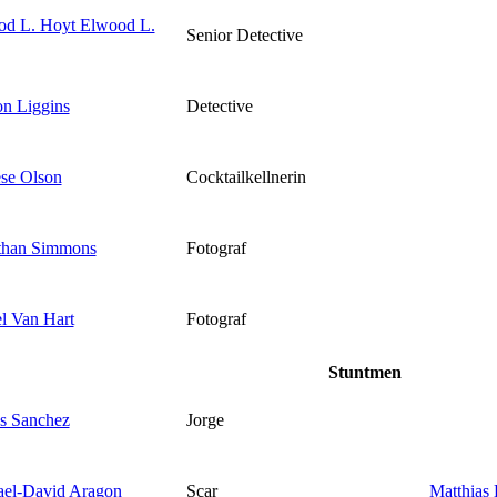
od L. Hoyt Elwood L.
Senior Detective
on Liggins
Detective
se Olson
Cocktailkellnerin
than Simmons
Fotograf
l Van Hart
Fotograf
Stuntmen
s Sanchez
Jorge
el-David Aragon
Scar
Matthias