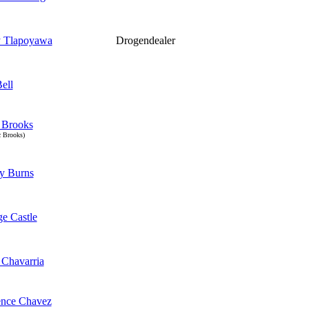
y Tlapoyawa
Drogendealer
ell
 Brooks
c Brooks)
y Burns
e Castle
Chavarria
ence Chavez