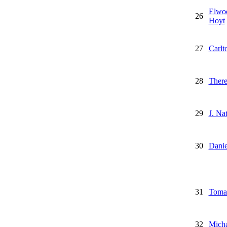
Elwo
26
Hoyt
27
Carlt
28
There
29
J. Na
30
Danie
31
Toma
32
Micha