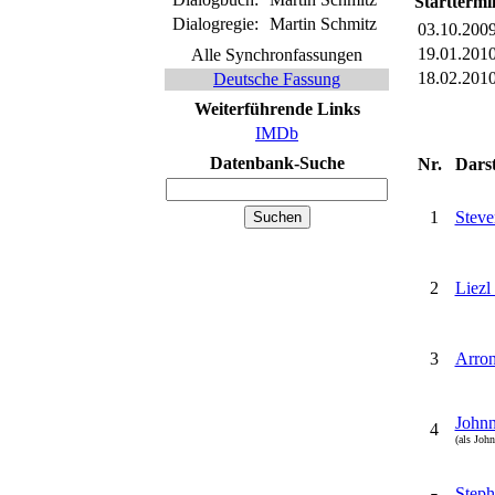
Starttermi
Dialogregie:
Martin Schmitz
03.10.200
19.01.201
Alle Synchronfassungen
18.02.201
Deutsche Fassung
Weiterführende Links
IMDb
Datenbank-Suche
Nr.
Darst
1
Steve
2
Liezl
3
Arron
Johnn
4
(als Joh
Steph