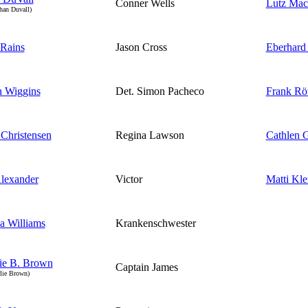
Conner Wells
Lutz Mac
phan Duvall)
Rains
Jason Cross
Eberhard 
n Wiggins
Det. Simon Pacheco
Frank Rö
 Christensen
Regina Lawson
Cathlen 
lexander
Victor
Matti Kl
ca Williams
Krankenschwester
ie B. Brown
Captain James
rlie Brown)