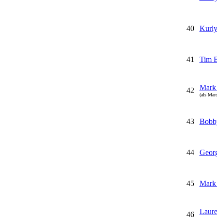
40
Kurl
41
Tim B
Mark
42
(als Mar
43
Bobb
44
Georg
45
Mark 
Laur
46