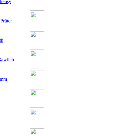
kensy
Prüter
th
Gawlich
emm