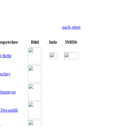
nach oben
nsprecher
Bild
Info
IMDb
 Belle
schny
ahnmeyer
 Decamilli