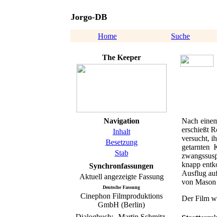
Jorgo-DB
Home
Suche
The Keeper
Navigation
Nach einem
erschießt R
Inhalt
versucht, i
Besetzung
getarnten 
Stab
zwangssusp
knapp entko
Synchronfassungen
Ausflug auf
Aktuell angezeigte Fassung
von Mason a
Deutsche Fassung
Cinephon Filmproduktions
Der Film w
GmbH (Berlin)
Dialogbuch:
Martin Schmitz