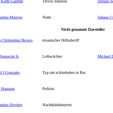
 Keith Gamble
Trevor Johnson
Dennis S
andria Morrow
Nutte
Juliana C
Nicht genannte Darsteller
 Christopher Brown
texanischer Hilfssheriff
Brunacini Jr.
Leibwächter
Michael D
l J Gonzales
Typ mit schönheiten in Bar
 Haqqani
Polizist
andra Hayden
Nachtklubtänzerin