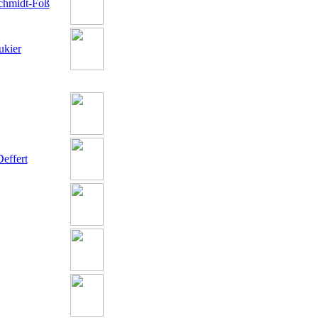
chmidt-Foß
ukier
effert