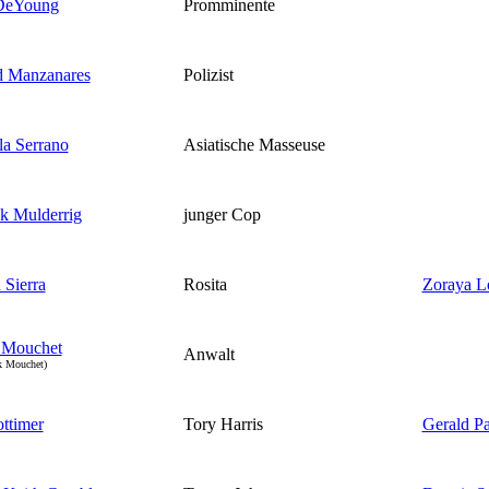
 DeYoung
Promminente
d Manzanares
Polizist
a Serrano
Asiatische Masseuse
ck Mulderrig
junger Cop
 Sierra
Rosita
Zoraya L
 Mouchet
Anwalt
k Mouchet)
ttimer
Tory Harris
Gerald Pa