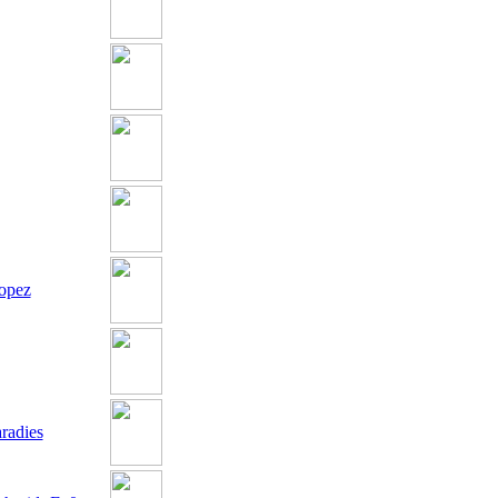
opez
radies