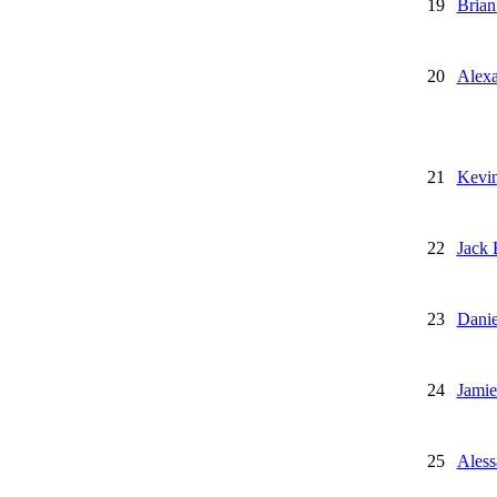
19
Brian
20
Alex
21
Kevin
22
Jack 
23
Danie
24
Jamie
25
Aless