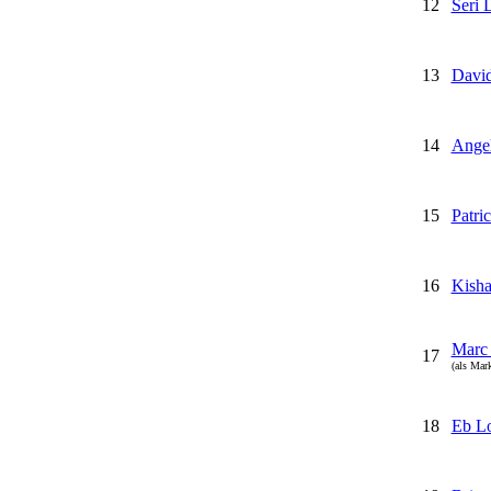
12
Seri
13
Davi
14
Angel
15
Patri
16
Kisha
Marc
17
(als Mar
18
Eb Lo