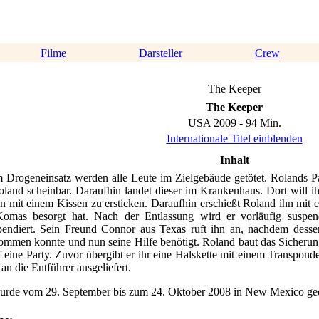
Filme
Darsteller
Crew
The Keeper
The Keeper
USA 2009 - 94 Min.
Internationale Titel einblenden
Inhalt
 Drogeneinsatz werden alle Leute im Zielgebäude getötet. Rolands Pa
oland scheinbar. Daraufhin landet dieser im Krankenhaus. Dort will i
hn mit einem Kissen zu ersticken. Daraufhin erschießt Roland ihn mit 
Komas besorgt hat. Nach der Entlassung wird er vorläufig suspen
endiert. Sein Freund Connor aus Texas ruft ihn an, nachdem desse
mmen konnte und nun seine Hilfe benötigt. Roland baut das Sicherung
 eine Party. Zuvor übergibt er ihr eine Halskette mit einem Transpond
n die Entführer ausgeliefert.
urde vom 29. September bis zum 24. Oktober 2008 in New Mexico ged