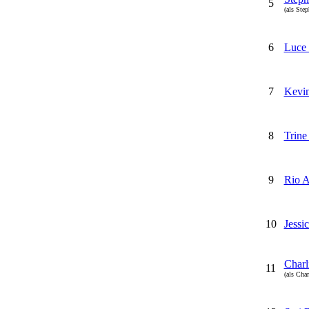
5
(als Ste
6
Luce 
7
Kevi
8
Trine
9
Rio A
10
Jessi
Charl
11
(als Cha