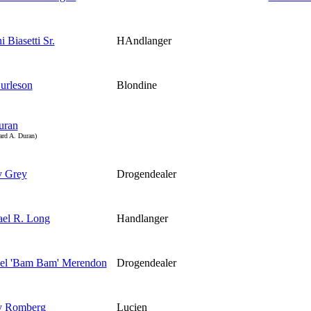
 Biasetti Sr.
HAndlanger
urleson
Blondine
uran
ard A. Duran)
y Grey
Drogendealer
el R. Long
Handlanger
iel 'Bam Bam' Merendon
Drogendealer
y Romberg
Lucien