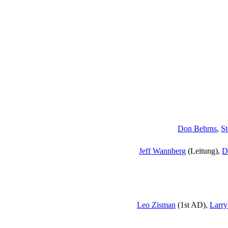
Don Behrns
,
S
Jeff Wannberg
(Leitung),
D
Leo Zisman
(1st AD),
Larry