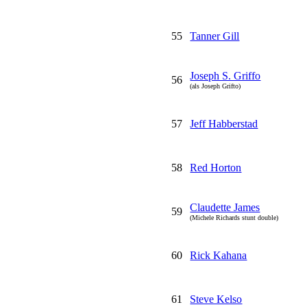
55
Tanner Gill
Joseph S. Griffo
56
(als Joseph Grifto)
57
Jeff Habberstad
58
Red Horton
Claudette James
59
(Michele Richards stunt double)
60
Rick Kahana
61
Steve Kelso