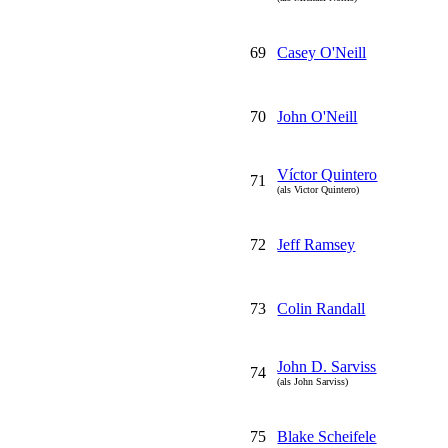
69
Casey O'Neill
70
John O'Neill
Víctor Quintero
71
(als Victor Quintero)
72
Jeff Ramsey
73
Colin Randall
John D. Sarviss
74
(als John Sarviss)
75
Blake Scheifele