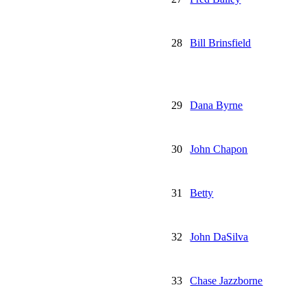
28
Bill Brinsfield
29
Dana Byrne
30
John Chapon
31
Betty
32
John DaSilva
33
Chase Jazzborne