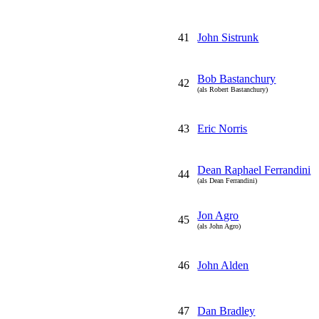
41
John Sistrunk
Bob Bastanchury
42
(als Robert Bastanchury)
43
Eric Norris
Dean Raphael Ferrandini
44
(als Dean Ferrandini)
Jon Agro
45
(als John Agro)
46
John Alden
47
Dan Bradley