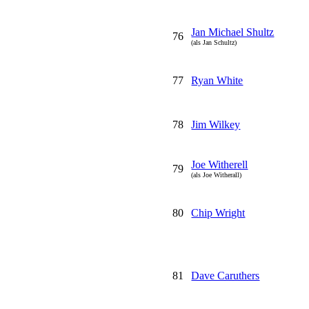
Jan Michael Shultz
76
(als Jan Schultz)
77
Ryan White
78
Jim Wilkey
Joe Witherell
79
(als Joe Witherall)
80
Chip Wright
81
Dave Caruthers