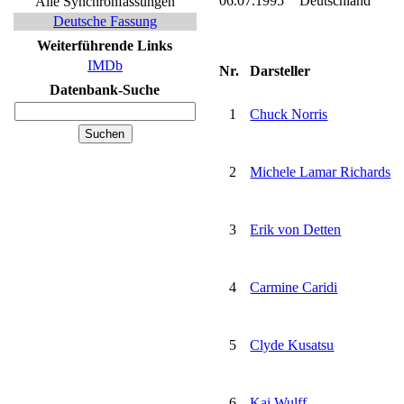
06.07.1995
Deutschland
Alle Synchronfassungen
Deutsche Fassung
Weiterführende Links
IMDb
Nr.
Darsteller
Datenbank-Suche
1
Chuck Norris
2
Michele Lamar Richards
3
Erik von Detten
4
Carmine Caridi
5
Clyde Kusatsu
6
Kai Wulff