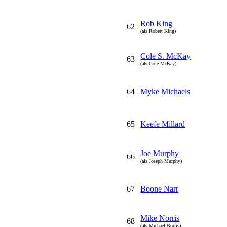
Rob King
62
(als Robert King)
Cole S. McKay
63
(als Cole McKay)
64
Myke Michaels
65
Keefe Millard
Joe Murphy
66
(als Joseph Murphy)
67
Boone Narr
Mike Norris
68
(als Michael Norris)