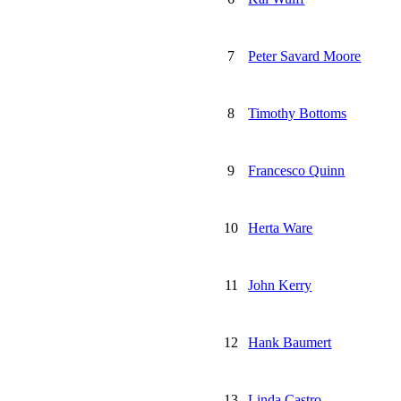
7
Peter Savard Moore
8
Timothy Bottoms
9
Francesco Quinn
10
Herta Ware
11
John Kerry
12
Hank Baumert
13
Linda Castro