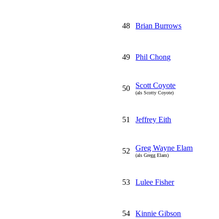
48
Brian Burrows
49
Phil Chong
Scott Coyote
50
(als Scotty Coyote)
51
Jeffrey Eith
Greg Wayne Elam
52
(als Gregg Elam)
53
Lulee Fisher
54
Kinnie Gibson