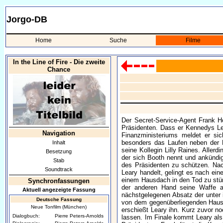
Jorgo-DB
Home
Suche
Filme
In the Line of Fire - Die zweite
Chance
Der Secret-Service-Agent Frank 
Präsidenten. Dass er Kennedys Leb
Navigation
Finanzministeriums meldet er sic
besonders das Laufen neben der Pr
Inhalt
seine Kollegin Lilly Raines. Aller
Besetzung
der sich Booth nennt und ankündig
Stab
des Präsidenten zu schützen. Nac
Soundtrack
Leary handelt, gelingt es nach ein
einem Hausdach in den Tod zu stür
Synchronfassungen
der anderen Hand seine Waffe a
Aktuell angezeigte Fassung
nächstgelegenen Absatz der unter 
Deutsche Fassung
von dem gegenüberliegenden Hausda
Neue Tonfilm (München)
erschießt Leary ihn. Kurz zuvor no
Dialogbuch:
Pierre Peters-Arnolds
lassen. Im Finale kommt Leary als