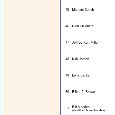
45
Michael Zurich
46
Rich DiDonato
47
Jeffrey Kurt Miller
48
Kirk Jordan
49
Lena Banks
50
Elliott J. Brown
Bill Madden
51
(als William James Madden)