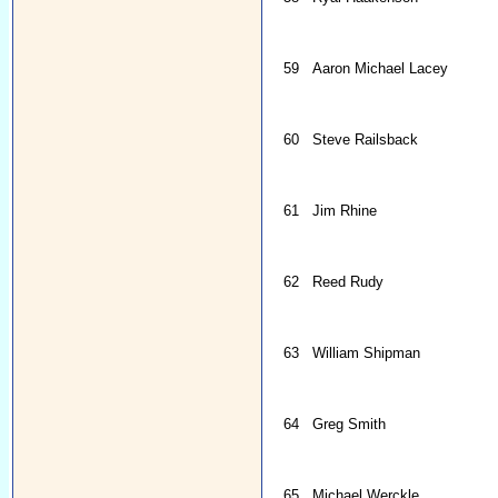
59
Aaron Michael Lacey
60
Steve Railsback
61
Jim Rhine
62
Reed Rudy
63
William Shipman
64
Greg Smith
65
Michael Werckle