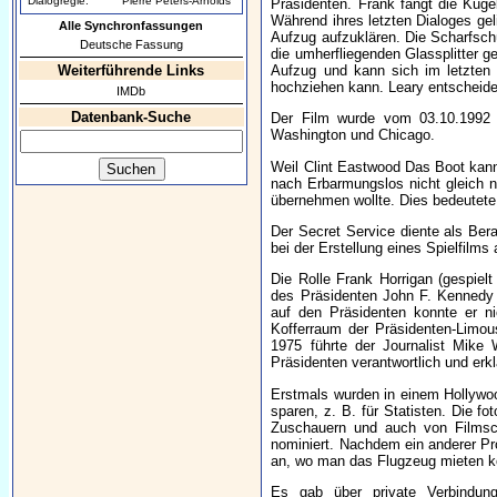
Dialogregie:
Pierre Peters-Arnolds
Präsidenten. Frank fängt die Kuge
Während ihres letzten Dialoges ge
Alle Synchronfassungen
Aufzug aufzuklären. Die Scharfschü
Deutsche Fassung
die umherfliegenden Glassplitter g
Weiterführende Links
Aufzug und kann sich im letzten 
hochziehen kann. Leary entscheide
IMDb
Datenbank-Suche
Der Film wurde vom 03.10.1992 
Washington und Chicago.
Weil Clint Eastwood Das Boot kann
nach Erbarmungslos nicht gleich no
übernehmen wollte. Dies bedeutete
Der Secret Service diente als Bera
bei der Erstellung eines Spielfilms 
Die Rolle Frank Horrigan (gespiel
des Präsidenten John F. Kennedy 
auf den Präsidenten konnte er ni
Kofferraum der Präsidenten-Limou
1975 führte der Journalist Mike 
Präsidenten verantwortlich und erk
Erstmals wurden in einem Hollywoo
sparen, z. B. für Statisten. Die f
Zuschauern und auch von Filmsch
nominiert. Nachdem ein anderer Pr
an, wo man das Flugzeug mieten kö
Es gab über private Verbindung