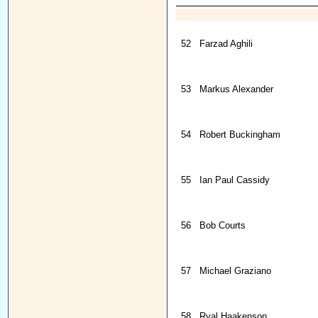
52
Farzad Aghili
53
Markus Alexander
54
Robert Buckingham
55
Ian Paul Cassidy
56
Bob Courts
57
Michael Graziano
58
Ryal Haakenson