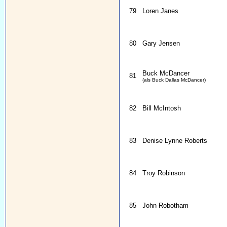
79
Loren Janes
80
Gary Jensen
Buck McDancer
81
(als Buck Dallas McDancer)
82
Bill McIntosh
83
Denise Lynne Roberts
84
Troy Robinson
85
John Robotham