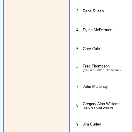
3
Rene Russo
4
Dylan McDermott
5
Gary Cole
Fred Thompson
6
(als Fred Dalton Thompson)
7
John Mahoney
Gregory Alan Williams
8
(als Greg Alan-Williams)
9
Jim Curley