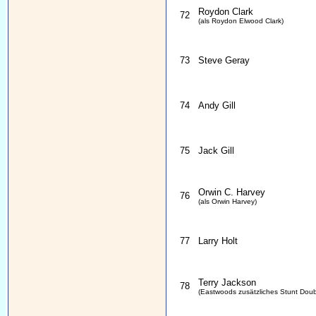
Roydon Clark
72
(als Roydon Elwood Clark)
73
Steve Geray
74
Andy Gill
75
Jack Gill
Orwin C. Harvey
76
(als Orwin Harvey)
77
Larry Holt
Terry Jackson
78
(Eastwoods zusätzliches Stunt Doub