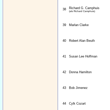
Richard G. Camphuis
38
(als Richard Camphuis)
39
Marlan Clarke
40
Robert Alan Beuth
41
Susan Lee Hoffman
42
Donna Hamilton
43
Bob Jimenez
44
Cylk Cozart