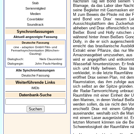
nächsten Tag will Bond seinem V
Stab
Blamage, da das Labor über Nacht 
Serienmitglied
seine Begleiter mit Gasmasken eint
Medien
M zum Beweis die Phiole mit der Fl
wird Bond von Drax’ neuem Leib
Coverbilder
Aussichtsplattform des Zuckerhut
Soundtrack
abheben und Drax offensichtlich s
Synchronfassungen
Beißer. Bond und Holly rutschen a
während hinter ihnen Beißers Gonde
Aktuell angezeigte Fassung
Dolly, in die er sich augenschein
Deutsche Fassung
erreicht das brasilianische Ausbi
cine - adaption GmbH Film- und
Extrakt einer Pflanze, das nur Me
Fernsehsynchronisation (München-
Gauting)
Amazonas­gebiet umzusehen, aus 
wird er angegriffen und entkommt
Dialogbuch:
Niels Clausnitzer
Wasserfall hinunterstürzen. Er fin
Dialogregie:
John Pauls-Harding
sich und Holly befreien. Drax l
Alle Synchronfassungen
verkleidet, in die letzte Raumfäh
Deutsche Fassung
eröffnet Drax seinen Plan, mit dem
Raumstation, das ihm zufolge aus
Weiterführende Links
sich selbst an der Spitze gründen
IMDb
die Radar-Tarnvorrichtung unbrauc
Datenbank-Suche
Raumfähre mit einer Einheit der
den Marines, in deren Verlauf Beiß
werden sollen, da sie nicht den V
erschießt Drax mit einem Giftpf
auseinander, weshalb sich die Mar
mit einem Laser ausgerüstet ist. E
letzten Moment können sie die Beh
Schwerelosigkeit der Raumfähre näh