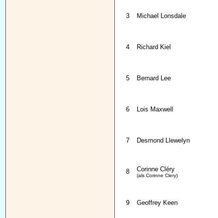
3
Michael Lonsdale
4
Richard Kiel
5
Bernard Lee
6
Lois Maxwell
7
Desmond Llewelyn
Corinne Cléry
8
(als Corinne Clery)
9
Geoffrey Keen