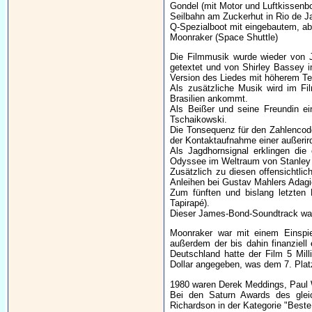
Gondel (mit Motor und Luftkissenb
Seilbahn am Zuckerhut in Rio de J
Q-Spezialboot mit eingebautem, ab
Moonraker (Space Shuttle)
Die Filmmusik wurde wieder von J
getextet und von Shirley Bassey i
Version des Liedes mit höherem Te
Als zusätzliche Musik wird im Fi
Brasilien ankommt.
Als Beißer und seine Freundin ei
Tschaikowski.
Die Tonsequenz für den Zahlencode
der Kontaktaufnahme einer außeri
Als Jagdhornsignal erklingen di
Odyssee im Weltraum von Stanley 
Zusätzlich zu diesen offensichtl
Anleihen bei Gustav Mahlers Adagiet
Zum fünften und bislang letzten
Tapirapé).
Dieser James-Bond-Soundtrack war d
Moonraker war mit einem Einspie
außerdem der bis dahin finanziell
Deutschland hatte der Film 5 Mill
Dollar angegeben, was dem 7. Plat
1980 waren Derek Meddings, Paul W
Bei den Saturn Awards des glei
Richardson in der Kategorie "Beste 