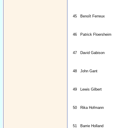
45
Benoît Ferreux
46
Patrick Floersheim
47
David Gabison
48
John Gant
49
Lewis Gilbert
50
Rika Hofmann
51
Barrie Holland