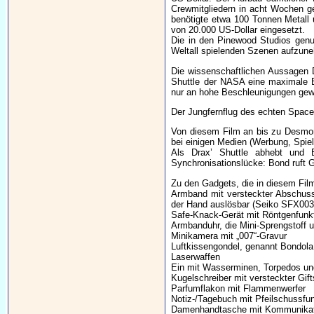
Crewmitgliedern in acht Wochen g
benötigte etwa 100 Tonnen Metall
von 20.000 US-Dollar eingesetzt.
Die in den Pinewood Studios genu
Weltall spielenden Szenen aufzun
Die wissenschaftlichen Aussagen 
Shuttle der NASA eine maximale B
nur an hohe Beschleunigungen gewö
Der Jungfernflug des echten Space
Von diesem Film an bis zu Desmo
bei einigen Medien (Werbung, Spiel
Als Drax’ Shuttle abhebt und
Synchronisationslücke: Bond ruft G
Zu den Gadgets, die in diesem Fil
Armband mit versteckter Abschussf
der Hand auslösbar (Seiko SFX003
Safe-Knack-Gerät mit Röntgenfunkt
Armbanduhr, die Mini-Sprengstoff 
Minikamera mit „007“-Gravur
Luftkissengondel, genannt Bondola
Laserwaffen
Ein mit Wasserminen, Torpedos und
Kugelschreiber mit versteckter Gift
Parfumflakon mit Flammenwerfer
Notiz-/Tagebuch mit Pfeilschussfu
Damenhandtasche mit Kommunikati