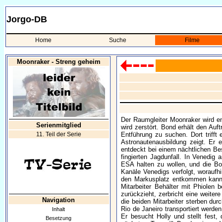
Jorgo-DB
Home
Suche
Filme
Moonraker - Streng geheim
Der Raumgleiter Moonraker wird en
Serienmitglied
wird zerstört. Bond erhält den Auf
11. Teil der Serie
Entführung zu suchen. Dort trifft
Astronautenausbildung zeigt. Er 
entdeckt bei einem nächtlichen Be
fingierten Jagdunfall. In Venedig
ESA halten zu wollen, und die Bo
Kanäle Venedigs verfolgt, woraufh
den Markusplatz entkommen kann. 
Mitarbeiter Behälter mit Phiolen 
zurückzieht, zerbricht eine weiter
Navigation
die beiden Mitarbeiter sterben dur
Rio de Janeiro transportiert werde
Inhalt
Er besucht Holly und stellt fest,
Besetzung