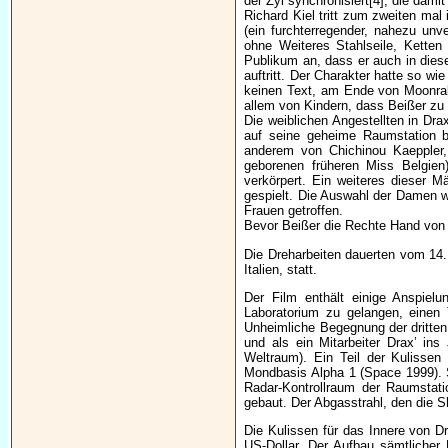
der Zyl synchronisiert[4], die da
Richard Kiel tritt zum zweiten ma
(ein furchterregender, nahezu un
ohne Weiteres Stahlseile, Ketten
Publikum an, dass er auch in diese
auftritt. Der Charakter hatte so w
keinen Text, am Ende von Moonrak
allem von Kindern, dass Beißer zu
Die weiblichen Angestellten in Dra
auf seine geheime Raumstation b
anderem von Chichinou Kaeppler, 
geborenen früheren Miss Belgien
verkörpert. Ein weiteres dieser M
gespielt. Die Auswahl der Damen 
Frauen getroffen.
Bevor Beißer die Rechte Hand von 
Die Dreharbeiten dauerten vom 14.
Italien, statt.
Der Film enthält einige Anspiel
Laboratorium zu gelangen, einen 
Unheimliche Begegnung der dritten
und als ein Mitarbeiter Drax’ in
Weltraum). Ein Teil der Kulissen
Mondbasis Alpha 1 (Space 1999). S
Radar-Kontrollraum der Raumstati
gebaut. Der Abgasstrahl, den die Sh
Die Kulissen für das Innere von D
US-Dollar. Der Aufbau sämtlicher