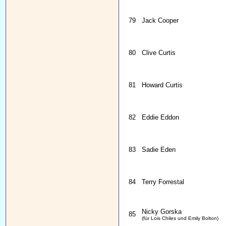
79
Jack Cooper
80
Clive Curtis
81
Howard Curtis
82
Eddie Eddon
83
Sadie Eden
84
Terry Forrestal
Nicky Gorska
85
(für Lois Chiles und Emily Bolton)