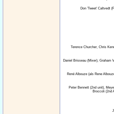
Don 'Tweet' Caltvedt
(F
Terence Churcher
,
Chris Ken
Daniel Brisseau
(Mixer),
Graham V
René Albouze
(als Rene Albouz
Peter Bennett
(2nd unit),
Meye
Broccoli
(2nd 
J