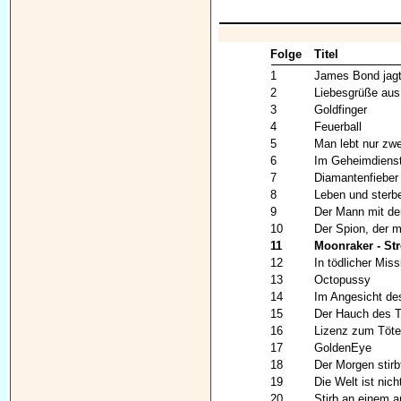
Folge
Titel
1
James Bond jagt
2
Liebesgrüße au
3
Goldfinger
4
Feuerball
5
Man lebt nur zw
6
Im Geheimdienst
7
Diamantenfieber
8
Leben und sterb
9
Der Mann mit de
10
Der Spion, der m
11
Moonraker - St
12
In tödlicher Miss
13
Octopussy
14
Im Angesicht de
15
Der Hauch des 
16
Lizenz zum Töt
17
GoldenEye
18
Der Morgen stirb
19
Die Welt ist nic
20
Stirb an einem 