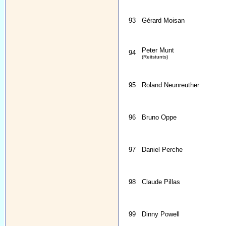
93
Gérard Moisan
Peter Munt
94
(Reitstunts)
95
Roland Neunreuther
96
Bruno Oppe
97
Daniel Perche
98
Claude Pillas
99
Dinny Powell