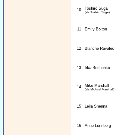
Toshirô Suga
10
(als Toshiro Suga)
11
Emily Bolton
12
Blanche Ravalec
13
Irka Bochenko
Mike Marshall
14
(als Michael Marshall)
15
Leila Shenna
16
Anne Lonnberg