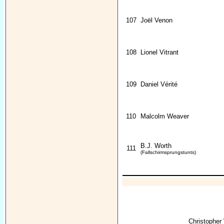
107
Joël Venon
108
Lionel Vitrant
109
Daniel Vérité
110
Malcolm Weaver
B.J. Worth
111
(Fallschirmsprungstunts)
Christophe