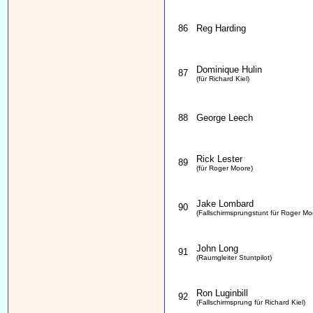
86
Reg Harding
Dominique Hulin
87
(für Richard Kiel)
88
George Leech
Rick Lester
89
(für Roger Moore)
Jake Lombard
90
(Fallschirmsprungstunt für Roger Mo
John Long
91
(Raumgleiter Stuntpilot)
Ron Luginbill
92
(Fallschirmsprung für Richard Kiel)