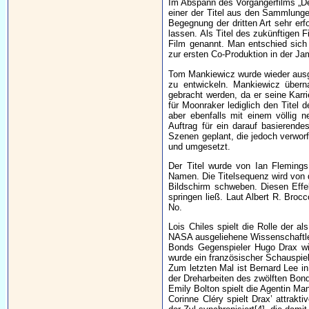
Im Abspann des Vorgängerfilms „De
einer der Titel aus den Sammlung
Begegnung der dritten Art sehr er
lassen. Als Titel des zukünftigen
Film genannt. Man entschied sich
zur ersten Co-Produktion in der J
Tom Mankiewicz wurde wieder ausg
zu entwickeln. Mankiewicz übern
gebracht werden, da er seine Karr
für Moonraker lediglich den Tite
aber ebenfalls mit einem völlig 
Auftrag für ein darauf basierend
Szenen geplant, die jedoch verwor
und umgesetzt.
Der Titel wurde von Ian Fleming
Namen. Die Titelsequenz wird von
Bildschirm schweben. Diesen Effe
springen ließ. Laut Albert R. Brocc
No.
Lois Chiles spielt die Rolle der al
NASA ausgeliehene Wissenschaftler
Bonds Gegenspieler Hugo Drax wir
wurde ein französischer Schauspiele
Zum letzten Mal ist Bernard Lee i
der Dreharbeiten des zwölften Bond
Emily Bolton spielt die Agentin Ma
Corinne Cléry spielt Drax’ attrakt