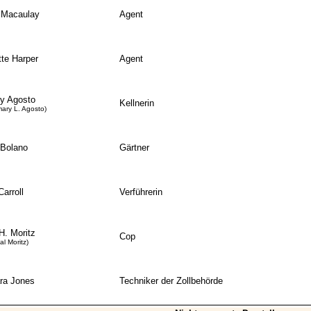
 Macaulay
Agent
te Harper
Agent
y Agosto
Kellnerin
mary L. Agosto)
 Bolano
Gärtner
Carroll
Verführerin
H. Moritz
Cop
al Moritz)
ra Jones
Techniker der Zollbehörde