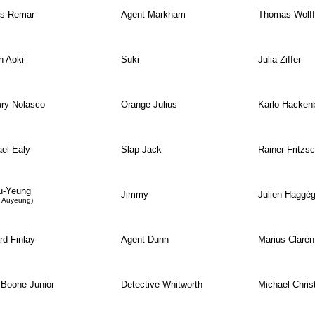
s Remar
Agent Markham
Thomas Wolff
n Aoki
Suki
Julia Ziffer
ry Nolasco
Orange Julius
Karlo Hacken
el Ealy
Slap Jack
Rainer Fritzs
u-Yeung
Jimmy
Julien Haggè
in Auyeung)
d Finlay
Agent Dunn
Marius Clarén
Boone Junior
Detective Whitworth
Michael Chris