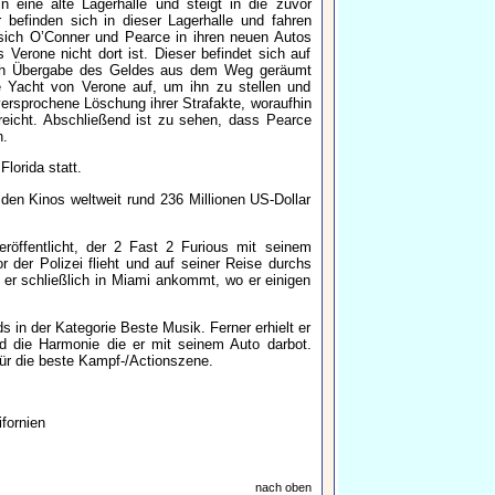
n eine alte Lagerhalle und steigt in die zuvor
befinden sich in dieser Lagerhalle und fahren
 sich O’Conner und Pearce in ihren neuen Autos
Verone nicht dort ist. Dieser befindet sich auf
 nach Übergabe des Geldes aus dem Weg geräumt
 Yacht von Verone auf, um ihn zu stellen und
ersprochene Löschung ihrer Strafakte, woraufhin
eicht. Abschließend ist zu sehen, dass Pearce
n.
lorida statt.
 den Kinos weltweit rund 236 Millionen US-Dollar
röffentlicht, der 2 Fast 2 Furious mit seinem
 der Polizei flieht und auf seiner Reise durchs
 er schließlich in Miami ankommt, wo er einigen
 in der Kategorie Beste Musik. Ferner erhielt er
d die Harmonie die er mit seinem Auto darbot.
ür die beste Kampf-/Actionszene.
fornien
nach oben