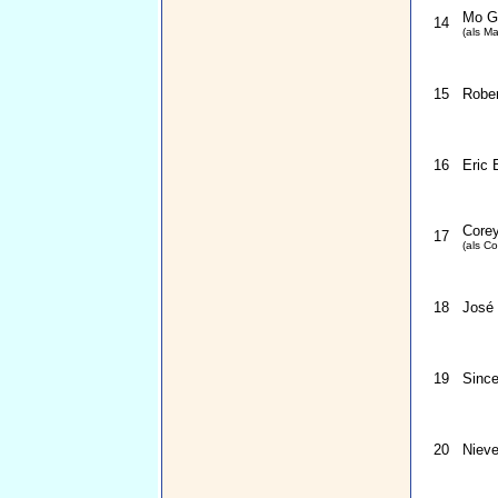
Mo Ga
14
(als Mat
15
Rober
16
Eric 
Core
17
(als C
18
José
19
Since
20
Nieve