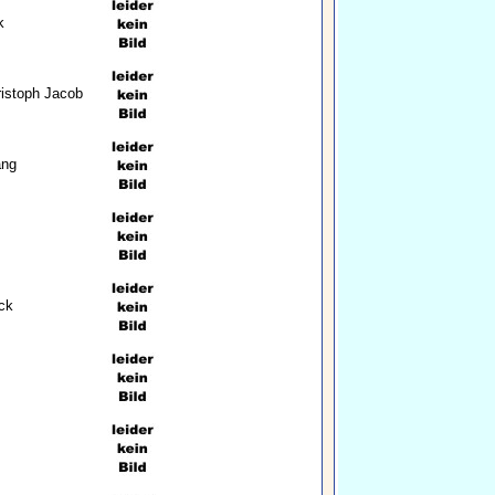
k
istoph Jacob
ang
ck