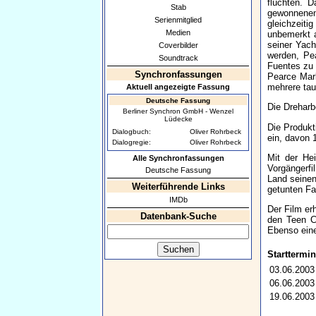
flüchten. D
Stab
gewonnenen
Serienmitglied
gleichzeiti
Medien
unbemerkt a
seiner Yac
Coverbilder
werden, Pe
Soundtrack
Fuentes zu 
Synchronfassungen
Pearce Mark
mehrere tau
Aktuell angezeigte Fassung
Deutsche Fassung
Die Dreharb
Berliner Synchron GmbH - Wenzel
Lüdecke
Die Produkt
Dialogbuch:
Oliver Rohrbeck
ein, davon 
Dialogregie:
Oliver Rohrbeck
Mit der He
Alle Synchronfassungen
Vorgängerfi
Deutsche Fassung
Land seinen
Weiterführende Links
getunten Fa
IMDb
Der Film er
Datenbank-Suche
den Teen C
Ebenso eine
Starttermin
03.06.2003
06.06.2003
19.06.2003