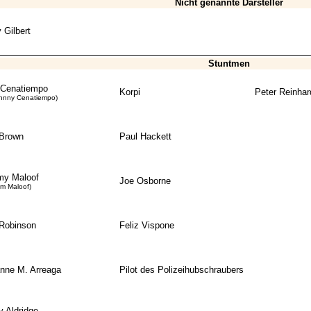
Nicht genannte Darsteller
 Gilbert
Stuntmen
 Cenatiempo
Korpi
Peter Reinhar
ohnny Cenatiempo)
 Brown
Paul Hackett
y Maloof
Joe Osborne
am Maloof)
Robinson
Feliz Vispone
nne M. Arreaga
Pilot des Polizeihubschraubers
 Aldridge