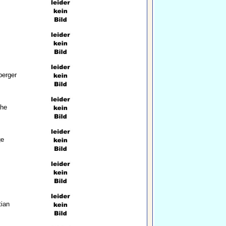
berger
che
ge
tian