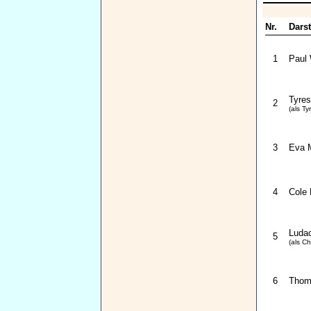
Nr.
Darst
1
Paul 
Tyres
2
(als Ty
3
Eva 
4
Cole 
Ludac
5
(als Ch
6
Thom