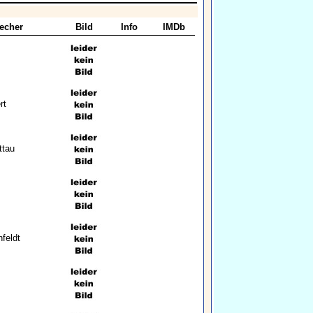
echer
Bild
Info
IMDb
rt
ttau
feldt