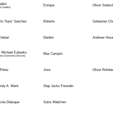
llini
Enrique
Oliver Siebec
t Gallini)
to 'Sanz' Sanchez
Roberto
Sebastian Chr
Etebari
Darden
Andreas Hos
y Michael Eubanks
Max Campisi
orey Eubanks) (Stunts)
 Pérez
Jose
Oliver Rohrbe
rely A. Ward
Slap Jacks Freundin
cita Dubuque
Sukis Mädchen