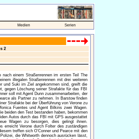
Medien
Serien
us 2
to nach einem Straßenrennen im ersten Teil The
einem illegalen Straßenrennen mit drei weiteren
r und Suki im Ziel angekommen sind, greift die
et, gegen Löschung seiner Strafakte für das FBI
nner soll mit Agent Dunn zusammenarbeiten, der
earce als Partner zu nehmen. In Barstow finden
iner Strafakte bei der Überführung von Verone zu
onica Fuentes und Agent Bilkins zwei Wagen.
die beiden den Test bestanden haben, bekommen
beiden Autos durch das FBI mit GPS ausgestattet
eue Wagen zu besorgen, dies gelingt ihnen.
s erreicht Verone durch Folter des zuständigen
 diesem treffen sich O’Conner und Pearce mit den
olizei, die Whitworth dennoch ausrücken lässt,