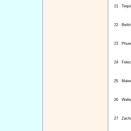
21
Tequil
22
Betti
23
Phuo
24
Felec
25
Mateo
26
Walte
27
Zach