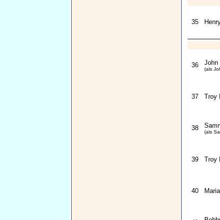
35
Henry
John
36
(als J
37
Troy
Samm
38
(als S
39
Troy 
40
Maria
Bobby