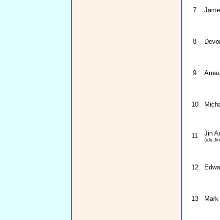
7
Jame
8
Devo
9
Amau
10
Micha
Jin A
11
(als J
12
Edwar
13
Mark 