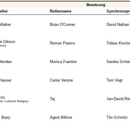
Besetzung
eller
Rollenname
Synchronspr
Walker
Brian O'Conner
David Nathan
e Gibson
Roman Pearce
Tobias Klucke
rese)
Mendes
Monica Fuentes
Sandra Schwi
Hauser
Carter Verone
Tom Vogt
ris
Tej
Jan-David Rön
ris 'Ludacris' Bridges)
 Barry
Agent Bilkins
Tilo Schmitz