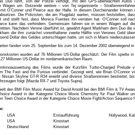
as Duo fährt, von der Polizei verfolgt, mit den GPS-überwachten Autos i
 Wagen um. Dutzende weitere – von Tej organisierte – Straßenrennfahrer 
g mit O’Conner und Pearce aus der Halle. In diesem Durcheinander können
bsetzen. Die Polizisten, die am Flugplatz warten, müssen feststellen, dass 
ht und stellt fest, dass Monica Fuentes ihn verraten hat. O’Conner soll
arce kann das verhindern. Gemeinsam fahren sie in einem Wagen auf die
retten. Nachdem Verone überführt ist, gewährt Agent Markham dem Duo die v
ham die ihm zunächst vorenthaltene zweite Hälfte von Verones Geld überr
send Dollar des Geldes unterschlagen hatte, um sich in Miami niederzulasse
eiten fanden vom 25. September bis zum 14. Dezember 2002 überwiegend in F
ionskosten wurden auf 76 Millionen US-Dollar geschätzt. Der Film spielte in
127 Millionen US-Dollar im nordamerikanischen Raum.
imkinoauswertung des Films wurde der Kurzfilm Turbo-Charged Prelude ve
lm The Fast and the Furious verbindet. Gezeigt wird, wie Brian O’Connor vor
 Nissan Skyline GT-R R34 erwirbt und diverse Straßenrennen bestreitet, bis
hrzeugen folgt (Mazda RX-7 und Toyota Supra).
hielt den BMI Film Music Award für David Arnold bei den BMI Film & TV Awards
hoice Award in der Kategorie Choice Movie Chemistry für Paul Walker un
n Teen Choice Award in der Kategorie Choice Movie Fight/Action Sequence f
e:
USA
Erstaufführung
Hollywood, Kali
USA
Kinostart
Deutschland
Kinostart