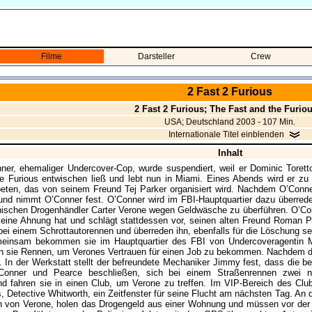
Filme
Darsteller
Crew
2 Fast 2 Furious
2 Fast 2 Furious; The Fast and the Furio
USA; Deutschland 2003 - 107 Min.
Internationale Titel einblenden
Inhalt
ner, ehemaliger Undercover-Cop, wurde suspendiert, weil er Dominic Toret
e Furious entwischen ließ und lebt nun in Miami. Eines Abends wird er zu 
eten, das von seinem Freund Tej Parker organisiert wird. Nachdem O’Conne
 und nimmt O’Conner fest. O’Conner wird im FBI-Hauptquartier dazu überred
nischen Drogenhändler Carter Verone wegen Geldwäsche zu überführen. O’Co
eine Ahnung hat und schlägt stattdessen vor, seinen alten Freund Roman P
bei einem Schrottautorennen und überreden ihn, ebenfalls für die Löschung se
meinsam bekommen sie im Hauptquartier des FBI von Undercoveragentin M
en sie Rennen, um Verones Vertrauen für einen Job zu bekommen. Nachdem 
. In der Werkstatt stellt der befreundete Mechaniker Jimmy fest, dass die 
Conner und Pearce beschließen, sich bei einem Straßenrennen zwei n
d fahren sie in einen Club, um Verone zu treffen. Im VIP-Bereich des Club
s, Detective Whitworth, ein Zeitfenster für seine Flucht am nächsten Tag. An
 von Verone, holen das Drogengeld aus einer Wohnung und müssen vor der P