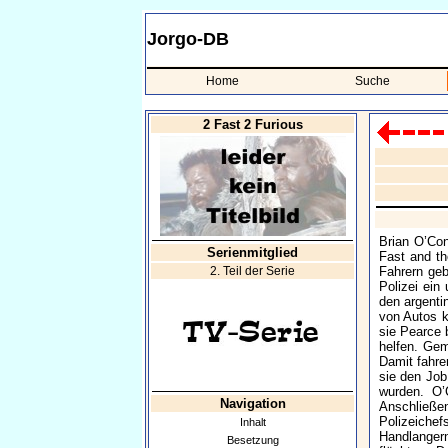
Jorgo-DB
Home
Suche
2 Fast 2 Furious
Brian O’Con
Serienmitglied
Fast and th
2. Teil der Serie
Fahrern geb
Polizei ein
den argenti
von Autos k
sie Pearce 
helfen. Ge
Damit fahr
sie den Job
wurden. O’
Navigation
Anschließen
Polizeichef
Inhalt
Handlangern
Besetzung