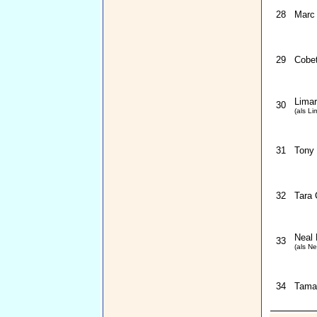
28
Marc
29
Cobet
Limar
30
(als Li
31
Tony
32
Tara 
Neal 
33
(als Ne
34
Tama