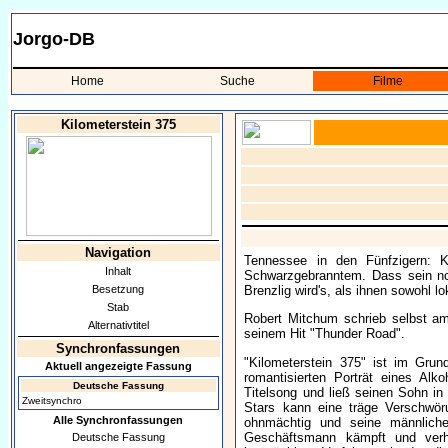
Jorgo-DB
Home
Suche
Filme
Kilometerstein 375
Navigation
Tennessee in den Fünfzigern: K
Inhalt
Schwarzgebranntem. Dass sein noch
Besetzung
Brenzlig wird's, als ihnen sowohl lo
Stab
Robert Mitchum schrieb selbst am
Alternativtitel
seinem Hit "Thunder Road".
Synchronfassungen
"Kilometerstein 375" ist im Grun
Aktuell angezeigte Fassung
romantisierten Porträt eines Al
Deutsche Fassung
Titelsong und ließ seinen Sohn in 
Zweitsynchro
Stars kann eine träge Verschwör
Alle Synchronfassungen
ohnmächtig und seine männlich
Geschäftsmann kämpft und verhi
Deutsche Fassung