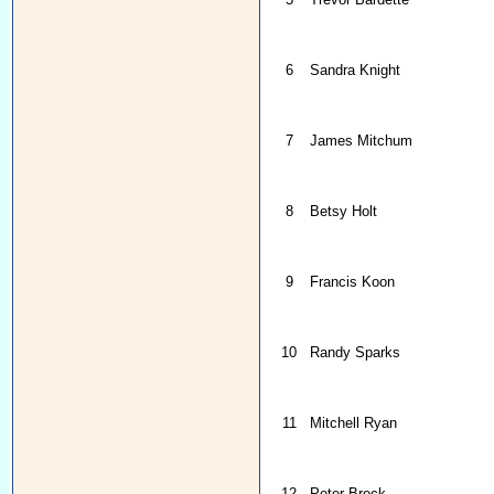
6
Sandra Knight
7
James Mitchum
8
Betsy Holt
9
Francis Koon
10
Randy Sparks
11
Mitchell Ryan
12
Peter Breck