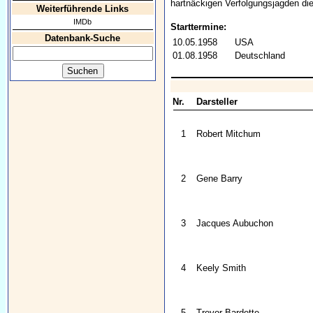
hartnäckigen Verfolgungsjagden die
Weiterführende Links
IMDb
Starttermine:
Datenbank-Suche
10.05.1958
USA
01.08.1958
Deutschland
Nr.
Darsteller
1
Robert Mitchum
2
Gene Barry
3
Jacques Aubuchon
4
Keely Smith
5
Trevor Bardette