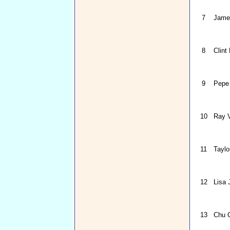
7
James
8
Clint 
9
Pepe
10
Ray V
11
Taylo
12
Lisa
13
Chu 