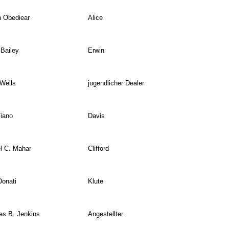
 Obediear
Alice
Bailey
Erwin
Wells
jugendlicher Dealer
iano
Davis
l C. Mahar
Clifford
onati
Klute
es B. Jenkins
Angestellter