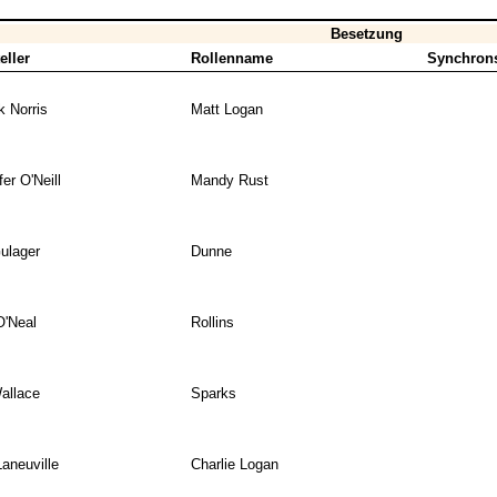
Besetzung
eller
Rollenname
Synchron
 Norris
Matt Logan
fer O'Neill
Mandy Rust
ulager
Dunne
'Neal
Rollins
Wallace
Sparks
Laneuville
Charlie Logan