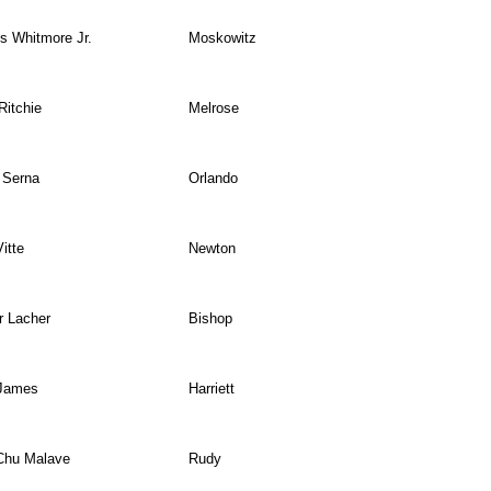
 Whitmore Jr.
Moskowitz
Ritchie
Melrose
 Serna
Orlando
itte
Newton
r Lacher
Bishop
 James
Harriett
Chu Malave
Rudy