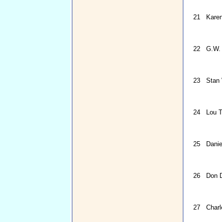
21
Karen
22
G.W. 
23
Stan 
24
Lou T
25
Danie
26
Don D
27
Charl