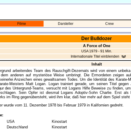
Filme
Darsteller
Crew
Der Bulldozer
A Force of One
USA 1979 - 91 Min.
Internationale Titel einblenden
Inhalt
rgrund arbeitendes Team des Rauschgift-Dezernats wird von einem unbekann
 dem anderen auf mysteriöse Weise umbringt. Die Ermordeten zeigen auß
einerlei Anzeichen eines gewaltsamen Todes. Um die Identität des Karate-Mö
arate-Meisters Matt Logan. Logan trainiert gerade, um seinen Titel gegen
gur des Untergrund-Teams, versucht mit Logans Hilfe Beweise zu finden, um d
eschlagen. Sein Opfer ist diesmal Logans Adoptiv-Sohn Charlie. Erst al
ks im Ring gegenübersteht, wird ihm klar, daß hier mehr auf dem Spiel steht 
er wurde vom 11. Dezember 1978 bis Februar 1979 in Kalifornien gedreht.
e:
USA
Kinostart
Deutschland
Kinostart