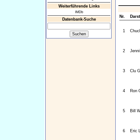
Weiterführende Links
IMDb
Nr.
Darst
Datenbank-Suche
1
Chuck
2
Jenni
3
Clu G
4
Ron O
5
Bill 
6
Eric 