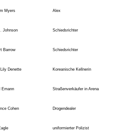
am Myers
Alex
. Johnson
Schiedsrichter
t Barrow
Schiedsrichter
 Lily Denette
Koreanische Kellnerin
d Emann
Straßenverkäufer in Arena
ence Cohen
Drogendealer
Eagle
uniformierter Polizist