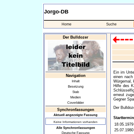
Jorgo-DB
Home
Suche
Der Bulldozer
Ein im Unte
Navigation
einen nach
Würgemal, k
Inhalt
Hilfe des K
Besetzung
Schlüsselfi
Stab
erneut zug
Medien
Gegner Spar
Coverbilder
Der Bulldoz
Synchronfassungen
Aktuell angezeigte Fassung
Starttermin
Keine Informationen vorhanden
18.05.1979
Alle Synchronfassungen
25.07.1980
Deutsche Fassung