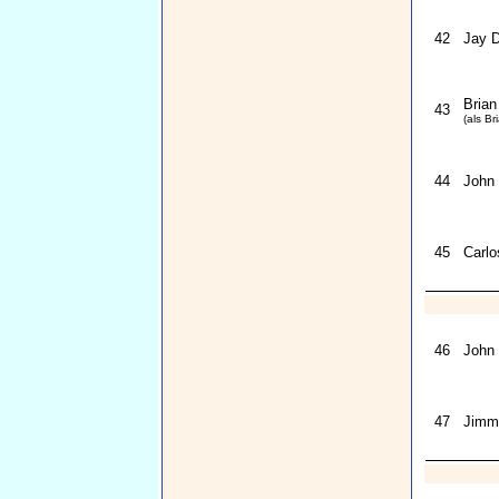
42
Jay D
Brian
43
(als Br
44
John 
45
Carlo
46
John
47
Jimm