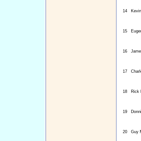
14
Kevin
15
Eugen
16
James
17
Charl
18
Rick 
19
Donni
20
Guy 