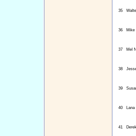
35
Walt
36
Mike 
37
Mel 
38
Jess
39
Susa
40
Lana
41
Dere