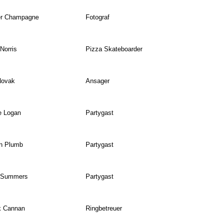
er Champagne
Fotograf
Norris
Pizza Skateboarder
Novak
Ansager
e Logan
Partygast
n Plumb
Partygast
 Summers
Partygast
k Cannan
Ringbetreuer