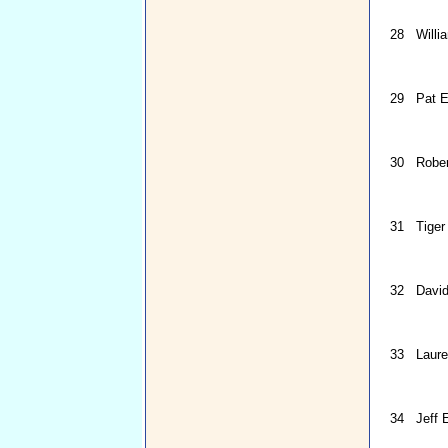
28
Willi
29
Pat E
30
Rober
31
Tiger
32
Davi
33
Laur
34
Jeff 