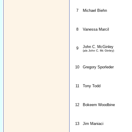
7
Michael Biehn
8
Vanessa Marcil
John C. McGinley
9
(als John C. Mc Ginley)
10
Gregory Sporleder
11
Tony Todd
12
Bokeem Woodbine
13
Jim Maniaci