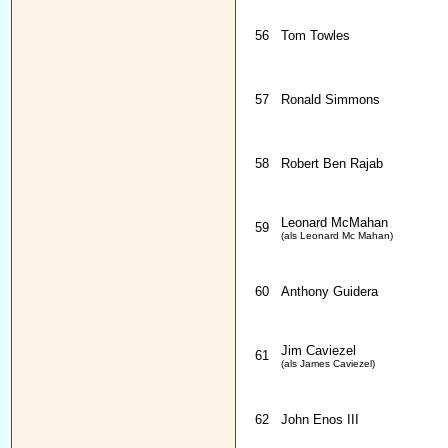
56
Tom Towles
57
Ronald Simmons
58
Robert Ben Rajab
Leonard McMahan
59
(als Leonard Mc Mahan)
60
Anthony Guidera
Jim Caviezel
61
(als James Caviezel)
62
John Enos III