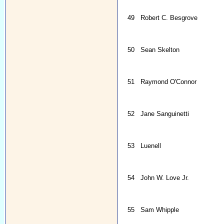
49
Robert C. Besgrove
50
Sean Skelton
51
Raymond O'Connor
52
Jane Sanguinetti
53
Luenell
54
John W. Love Jr.
55
Sam Whipple