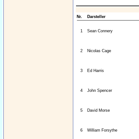
Nr.
Darsteller
1
Sean Connery
2
Nicolas Cage
3
Ed Harris
4
John Spencer
5
David Morse
6
William Forsythe