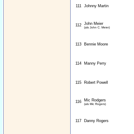
111
Johnny Martin
John Meier
112
(als John C. Meier)
113
Bennie Moore
114
Manny Perry
115
Robert Powell
Mic Rodgers
116
(als Mic Rogers)
117
Danny Rogers