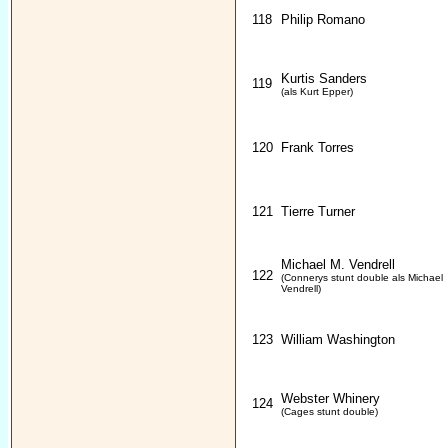
118
Philip Romano
Kurtis Sanders
119
(als Kurt Epper)
120
Frank Torres
121
Tierre Turner
Michael M. Vendrell
122
(Connerys stunt double als Michael
Vendrell)
123
William Washington
Webster Whinery
124
(Cages stunt double)