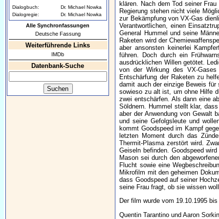
klären. Nach dem Tod seiner Frau 
Dialogbuch:
Dr. Michael Nowka
Regierung stehen nicht viele Mögli
Dialogregie:
Dr. Michael Nowka
zur Bekämpfung von VX-Gas dienlic
Verantwortlichen, einen Einsatzt
Alle Synchronfassungen
General Hummel und seine Männer 
Deutsche Fassung
Raketen wird der Chemiewaffenspez
Weiterführende Links
aber ansonsten keinerlei Kampfe
IMDb
führen. Doch durch ein Frühwarn
ausdrücklichen Willen getötet. Le
Datenbank-Suche
von der Wirkung des VX-Gases u
Entschärfung der Raketen zu helf
damit auch der einzige Beweis für 
sowieso zu alt ist, um ohne Hilfe
zwei entschärfen. Als dann eine a
Söldnern. Hummel stellt klar, dass
aber der Anwendung von Gewalt ba
und seine Gefolgsleute und wolle
kommt Goodspeed im Kampf gegen e
letzten Moment durch das Zünden
Thermit-Plasma zerstört wird. Zwa
Geiseln befinden. Goodspeed wird 
Mason sei durch den abgeworfene
Flucht sowie eine Wegbeschreibun
Mikrofilm mit den geheimen Dokume
dass Goodspeed auf seiner Hochzei
seine Frau fragt, ob sie wissen wo
Der film wurde vom 19.10.1995 bis 
Quentin Tarantino und Aaron Sorkin