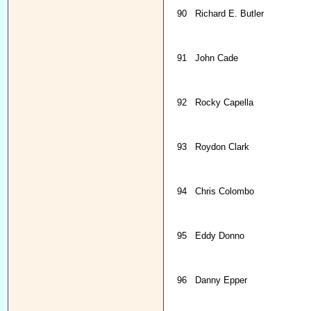
90
Richard E. Butler
91
John Cade
92
Rocky Capella
93
Roydon Clark
94
Chris Colombo
95
Eddy Donno
96
Danny Epper