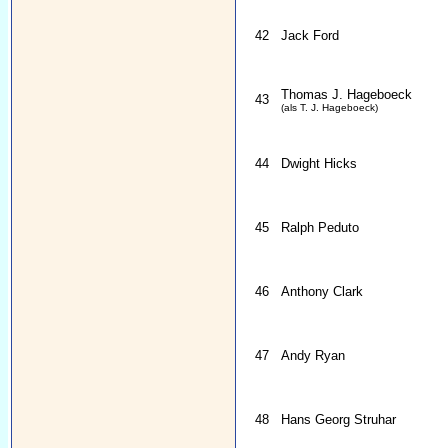
42
Jack Ford
Thomas J. Hageboeck
43
(als T. J. Hageboeck)
44
Dwight Hicks
45
Ralph Peduto
46
Anthony Clark
47
Andy Ryan
48
Hans Georg Struhar