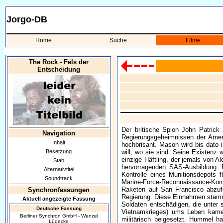
Jorgo-DB
Home
Suche
Filme
The Rock - Fels der
Entscheidung
Der britische Spion John Patrick
Navigation
Regierungsgeheimnissen der Amerik
Inhalt
hochbrisant. Mason wird bis dato 
Besetzung
will, wo sie sind. Seine Existenz 
einzige Häftling, der jemals von Al
Stab
hervorragenden SAS-Ausbildung. Br
Alternativtitel
Kontrolle eines Munitionsdepots 
Soundtrack
Marine-Force-Reconnaissance-Kom
Raketen auf San Francisco abzuf
Synchronfassungen
Regierung. Diese Einnahmen stamme
Aktuell angezeigte Fassung
Soldaten entschädigen, die unter 
Deutsche Fassung
Vietnamkrieges) ums Leben kamen
Berliner Synchron GmbH - Wenzel
militärisch beigesetzt. Hummel ha
Lüdecke