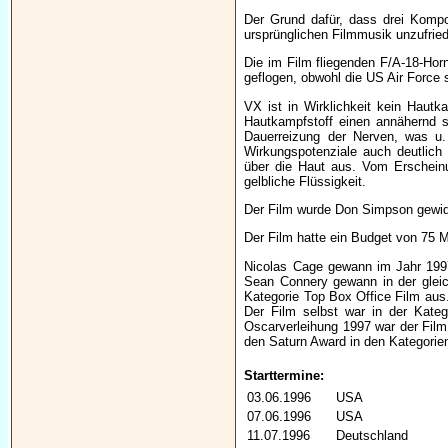
Der Grund dafür, dass drei Kompo
ursprünglichen Filmmusik unzufrie
Die im Film fliegenden F/A-18-Hor
geflogen, obwohl die US Air Force 
VX ist in Wirklichkeit kein Hautk
Hautkampfstoff einen annähernd s
Dauerreizung der Nerven, was u.
Wirkungspotenziale auch deutlich
über die Haut aus. Vom Erscheinun
gelbliche Flüssigkeit.
Der Film wurde Don Simpson gewidm
Der Film hatte ein Budget von 75 Mi
Nicolas Cage gewann im Jahr 1997 
Sean Connery gewann in der gleic
Kategorie Top Box Office Film au
Der Film selbst war in der Kateg
Oscarverleihung 1997 war der Film 
den Saturn Award in den Kategorien
Starttermine:
03.06.1996
USA
07.06.1996
USA
11.07.1996
Deutschland