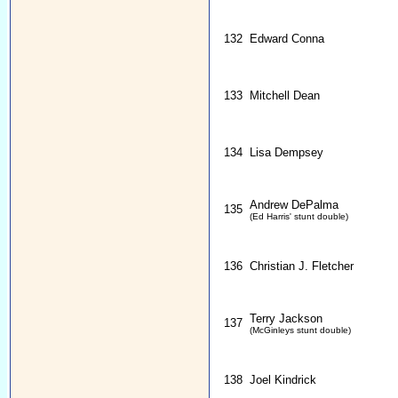
132
Edward Conna
133
Mitchell Dean
134
Lisa Dempsey
Andrew DePalma
135
(Ed Harris' stunt double)
136
Christian J. Fletcher
Terry Jackson
137
(McGinleys stunt double)
138
Joel Kindrick