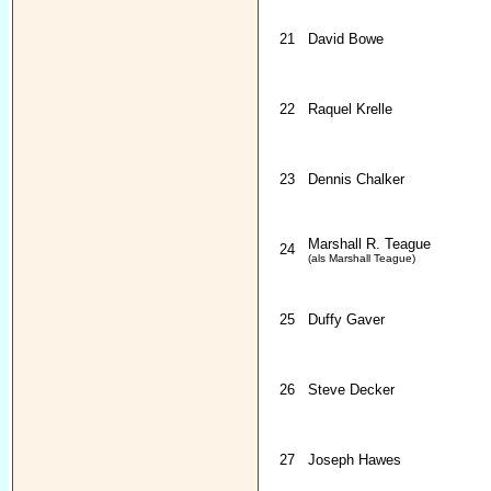
21
David Bowe
22
Raquel Krelle
23
Dennis Chalker
Marshall R. Teague
24
(als Marshall Teague)
25
Duffy Gaver
26
Steve Decker
27
Joseph Hawes