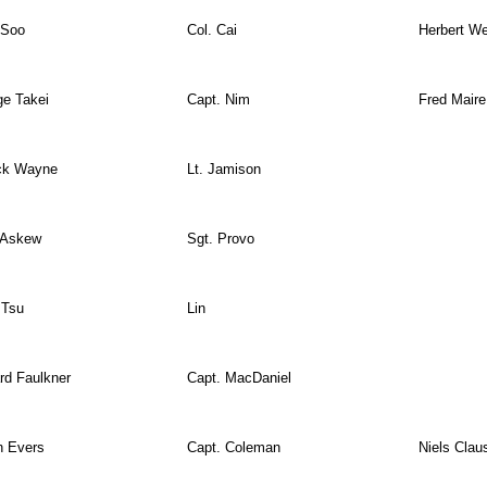
 Soo
Col. Cai
Herbert We
e Takei
Capt. Nim
Fred Maire
ick Wayne
Lt. Jamison
 Askew
Sgt. Provo
 Tsu
Lin
d Faulkner
Capt. MacDaniel
n Evers
Capt. Coleman
Niels Claus