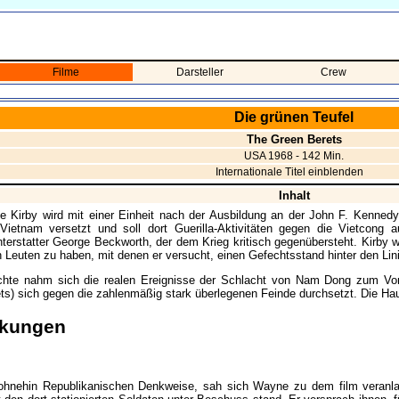
Filme
Darsteller
Crew
Die grünen Teufel
The Green Berets
USA 1968 - 142 Min.
Internationale Titel einblenden
Inhalt
e Kirby wird mit einer Einheit nach der Ausbildung an der John F. Kennedy
Vietnam versetzt und soll dort Guerilla-Aktivitäten gegen die Vietcong 
hterstatter George Beckworth, der dem Krieg kritisch gegenübersteht. Kirby wi
n Leuten zu haben, mit denen er versucht, einen Gefechtsstand hinter den Li
hte nahm sich die realen Ereignisse der Schlacht von Nam Dong zum Vorbi
ts) sich gegen die zahlenmäßig stark überlegenen Feinde durchsetzt. Die Haup
kungen
ohnehin Republikanischen Denkweise, sah sich Wayne zu dem film veranla