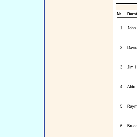
Nr.
Darst
1
John
2
Davi
3
Jim H
4
Aldo
5
Raym
6
Bruc