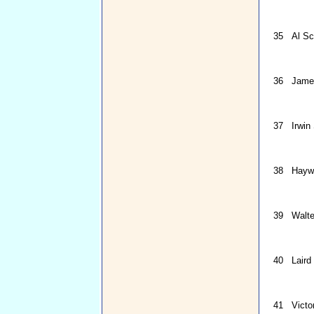
35
Al Sc
36
Jame
37
Irwin
38
Hayw
39
Walte
40
Laird
41
Victo