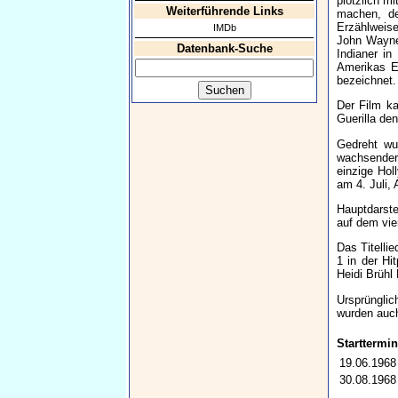
plötzlich m
Weiterführende Links
machen, de
Erzählweise
IMDb
John Wayne 
Datenbank-Suche
Indianer in
Amerikas E
bezeichnet. 
Der Film ka
Guerilla de
Gedreht wu
wachsender 
einzige Hol
am 4. Juli,
Hauptdarste
auf dem vie
Das Titelli
1 in der Hi
Heidi Brühl
Ursprünglic
wurden auch
Starttermin
19.06.1968
30.08.1968