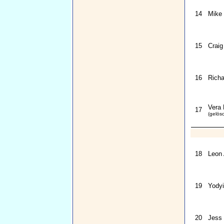
14
Mike
15
Craig
16
Richa
Vera 
17
(gelös
18
Leon 
19
Yodyi
20
Jess 