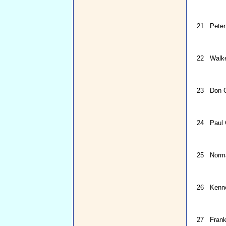
21
Peter
22
Walk
23
Don 
24
Paul
25
Norm
26
Kenn
27
Fran