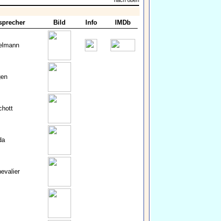
nach oben
sprecher
Bild
Info
IMDb
elmann
gen
chott
da
evalier