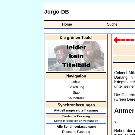
Jorgo-DB
Home
Suche
Die grünen Teufel
Colonel Mik
Navigation
Danang in 
Kriegsberic
Inhalt
unter seine
Besetzung
Stab
Die Geschic
Soundtrack
(Green Bere
Synchronfassungen
Anmer
Aktuell angezeigte Fassung
Deutsche Fassung
Keine Informationen vorhanden
>
Alle Synchronfassungen
Neben der 
Deutsche Fassung