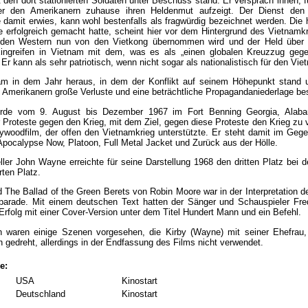
it den dort stationierten Soldaten unter Beschuss stand. Er versprach ihnen, 
r den Amerikanern zuhause ihren Heldenmut aufzeigt. Der Dienst den 
 damit erwies, kann wohl bestenfalls als fragwürdig bezeichnet werden. Die 
erfolgreich gemacht hatte, scheint hier vor dem Hintergrund des Vietnamkr
 den Western nun von den Vietkong übernommen wird und der Held über jed
ingreifen in Vietnam mit dem, was es als „einen globalen Kreuzzug geg
Er kann als sehr patriotisch, wenn nicht sogar als nationalistisch für den Viet
m in dem Jahr heraus, in dem der Konflikt auf seinem Höhepunkt stand un
n Amerikanern große Verluste und eine beträchtliche Propagandaniederlage be
rde vom 9. August bis Dezember 1967 im Fort Benning Georgia, Alabama 
Proteste gegen den Krieg, mit dem Ziel, gegen diese Proteste den Krieg zu ve
lywoodfilm, der offen den Vietnamkrieg unterstützte. Er steht damit im Geg
 Apocalypse Now, Platoon, Full Metal Jacket und Zurück aus der Hölle.
ller John Wayne erreichte für seine Darstellung 1968 den dritten Platz bei 
rten Platz.
ed The Ballad of the Green Berets von Robin Moore war in der Interpretation 
tparade. Mit einem deutschen Text hatten der Sänger und Schauspieler Fr
 Erfolg mit einer Cover-Version unter dem Titel Hundert Mann und ein Befehl.
h waren einige Szenen vorgesehen, die Kirby (Wayne) mit seiner Ehefrau,
 gedreht, allerdings in der Endfassung des Films nicht verwendet.
e:
USA
Kinostart
Deutschland
Kinostart