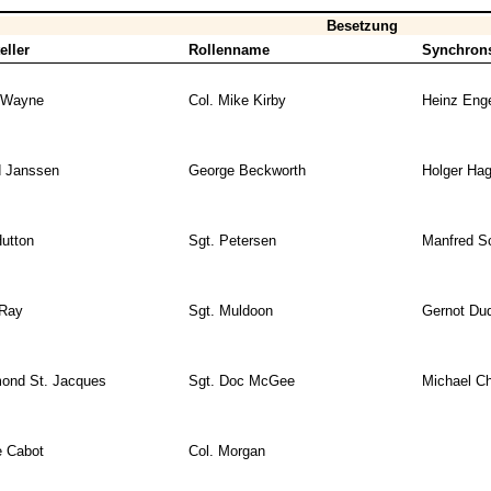
Besetzung
eller
Rollenname
Synchron
 Wayne
Col. Mike Kirby
Heinz Eng
d Janssen
George Beckworth
Holger Ha
utton
Sgt. Petersen
Manfred S
 Ray
Sgt. Muldoon
Gernot Du
ond St. Jacques
Sgt. Doc McGee
Michael Ch
e Cabot
Col. Morgan