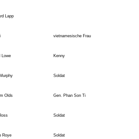
rd Lapp
i
vietnamesische Frau
d Lowe
Kenny
 Murphy
Soldat
am Olds
Gen. Phan Son Ti
Ross
Soldat
ip Roye
Soldat