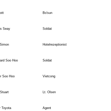
ott
Bo'sun
s Seay
Soldat
 Simon
Hotelrezeptionist
ard Soo Hoo
Soldat
r Soo Hoo
Vietcong
 Stuart
Lt. Olsen
r Toyota
Agent