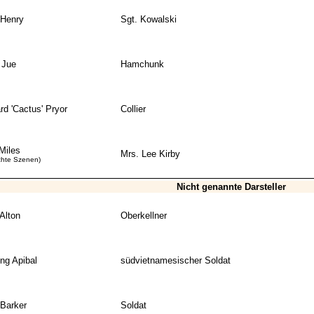
 Henry
Sgt. Kowalski
 Jue
Hamchunk
rd 'Cactus' Pryor
Collier
Miles
Mrs. Lee Kirby
chte Szenen)
Nicht genannte Darsteller
Alton
Oberkellner
ng Apibal
südvietnamesischer Soldat
Barker
Soldat