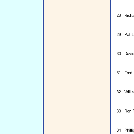
28
Richa
29
Pat L
30
Davi
31
Fred
32
Willi
33
Ron 
34
Phill