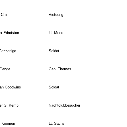
 Chin
Vietcong
er Edmiston
Lt. Moore
Gazzaniga
Soldat
 Genge
Gen. Thomas
an Goodwins
Soldat
er G. Kemp
Nachtclubbesucher
k Koomen
Lt. Sachs