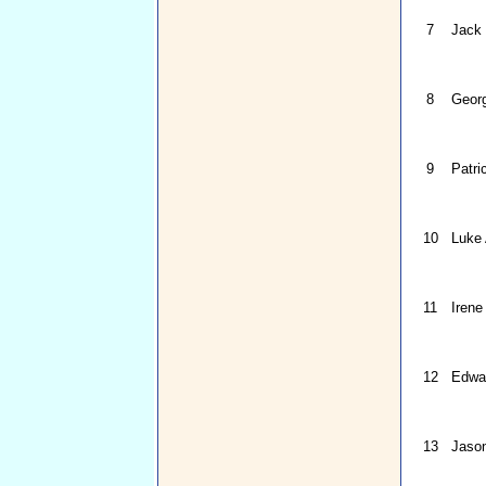
7
Jack
8
Georg
9
Patr
10
Luke
11
Irene
12
Edwar
13
Jaso