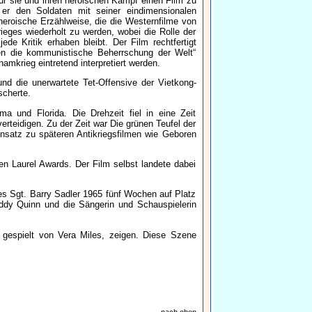
für sie und ihren heroischen Kampf einen Film zu
er den Soldaten mit seiner eindimensionalen
heroische Erzählweise, die die Westernfilme von
ieges wiederholt zu werden, wobei die Rolle der
e Kritik erhaben bleibt. Der Film rechtfertigt
en die kommunistische Beherrschung der Welt“
namkrieg eintretend interpretiert werden.
d die unerwartete Tet-Offensive der Vietkong-
scherte.
und Florida. Die Drehzeit fiel in eine Zeit
rteidigen. Zu der Zeit war Die grünen Teufel der
ensatz zu späteren Antikriegsfilmen wie Geboren
den Laurel Awards. Der Film selbst landete dabei
des Sgt. Barry Sadler 1965 fünf Wochen auf Platz
eddy Quinn und die Sängerin und Schauspielerin
 gespielt von Vera Miles, zeigen. Diese Szene