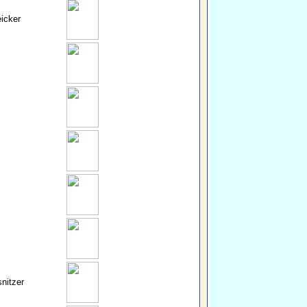
icker
nitzer