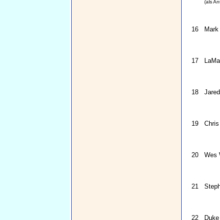
(als A
16
Mark 
17
LaMa
18
Jared
19
Chris
20
Wes 
21
Steph
22
Duke