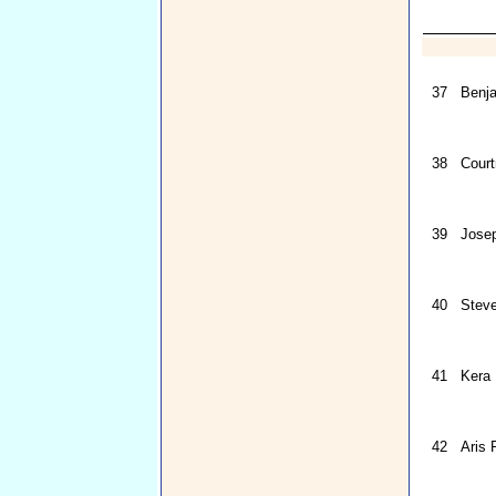
37
Benja
38
Cour
39
Jose
40
Steve
41
Kera
42
Aris 