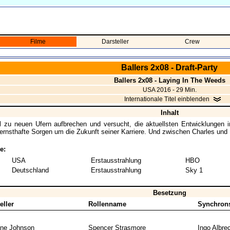
Filme
Darsteller
Crew
Ballers 2x08 - Draft-Party
Ballers 2x08 - Laying In The Weeds
USA 2016 - 29 Min.
Internationale Titel einblenden
Inhalt
l zu neuen Ufern aufbrechen und versucht, die aktuellsten Entwicklungen 
ernsthafte Sorgen um die Zukunft seiner Karriere. Und zwischen Charles und R
e:
USA
Erstausstrahlung
HBO
Deutschland
Erstausstrahlung
Sky 1
Besetzung
eller
Rollenname
Synchron
ne Johnson
Spencer Strasmore
Ingo Albre