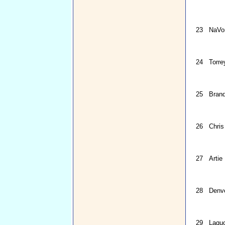
23
NaVo
24
Torre
25
Bran
26
Chris
27
Artie
28
Denve
29
Laquo