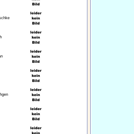
schke
h
an
thgen