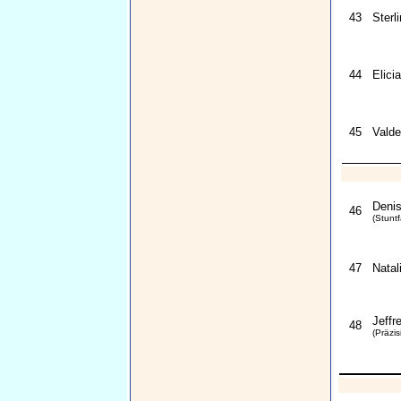
43
Sterl
44
Elici
45
Valde
Denis
46
(Stuntf
47
Natal
Jeffr
48
(Präzis