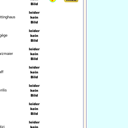
ttinghaus
ggège
rzmaier
ff
rilis
tzi