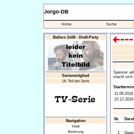
Jorgo-DB
Home
Suche
Ballers 2x08 - Draft-Party
Spencer wil
Serienmitglied
macht sich 
18. Teil der Serie
Starttermin
11.09.2016
23.12.2016
Nr.
Darst
Navigation
Inhalt
Besetzung
1
Dway