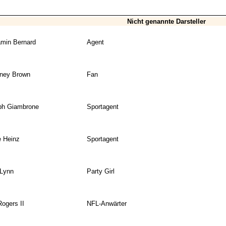
Nicht genannte Darsteller
min Bernard
Agent
tney Brown
Fan
ph Giambrone
Sportagent
 Heinz
Sportagent
 Lynn
Party Girl
Rogers II
NFL-Anwärter