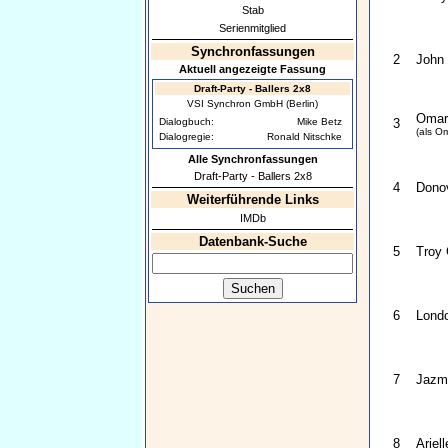
Stab
Serienmitglied
Synchronfassungen
2
John
Aktuell angezeigte Fassung
Draft-Party - Ballers 2x8
VSI Synchron GmbH (Berlin)
Omar 
Dialogbuch:
Mike Betz
3
(als Om
Dialogregie:
Ronald Nitschke
Alle Synchronfassungen
Draft-Party - Ballers 2x8
4
Donov
Weiterführende Links
IMDb
Datenbank-Suche
5
Troy 
6
Lond
7
Jazm
8
Ariel