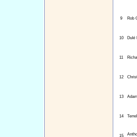
9
Rob 
10
Dulé H
11
Richa
12
Chris
13
Adam
14
Terre
Anth
15