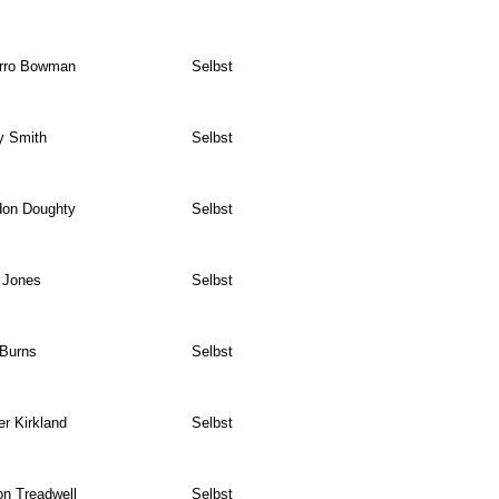
rro Bowman
Selbst
y Smith
Selbst
don Doughty
Selbst
 Jones
Selbst
 Burns
Selbst
r Kirkland
Selbst
n Treadwell
Selbst