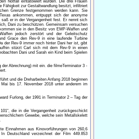
en Notfall eintätowiert wurden. Die drei Frauen
Fähigkeit zur Gestaltwandlung besitzt, infiltriert
ischen Grenze festgenommen werden kann. Sie
n Texas ankommen, entpuppt sich der anonyme
saß er in der Vergangenheit fest. Er nennt sich
t sich, Dani zu beschützen. Gemeinsam versuchen
är kommen sie in den Besitz von EMP-Waffen und
affen jedoch zerstört und der Geleitschutz
nd Grace den Rev-9 in eine laufende Turbine
 der Rev-9 immer noch hinter Dani her ist, gibt
raufhin stürzt Carl sich mit dem Rev-9 in einen
beobachten Dani und Sarah ein Kind beim Spielen
g der Abrechnung) mit ein. die filmeTerminator 3 -
ert.
führt und die Dreharbeiten Anfang 2018 beginnen
9. Mai bis 17. November 2018 unter anderem im
ard Furlong, der 1991 in Terminator 2 – Tag der
101“, die in die Vergangenheit zurückgeschickt
 menschlichem Gewebe, welche sein Metallskelett
.
eite Einnahmen aus Kinovorführungen von 260,6
r. In Deutschland verzeichnet der Film 449.853