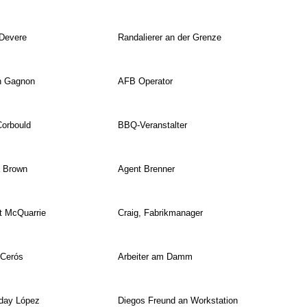
Devere
Randalierer an der Grenze
n Gagnon
AFB Operator
Corbould
BBQ-Veranstalter
a Brown
Agent Brenner
t McQuarrie
Craig, Fabrikmanager
 Cerós
Arbeiter am Damm
day López
Diegos Freund an Workstation