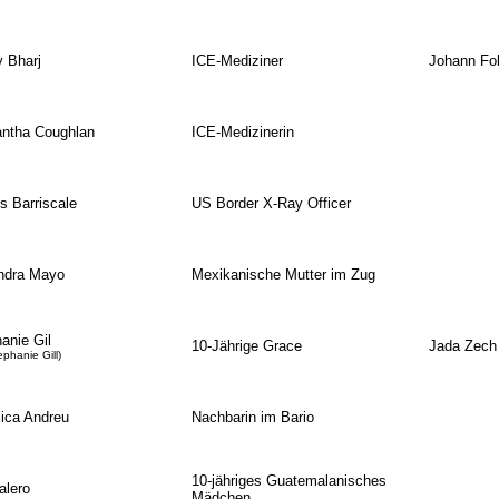
 Bharj
ICE-Mediziner
Johann Fo
ntha Coughlan
ICE-Medizinerin
 Barriscale
US Border X-Ray Officer
ndra Mayo
Mexikanische Mutter im Zug
anie Gil
10-Jährige Grace
Jada Zech
ephanie Gill)
ica Andreu
Nachbarin im Bario
10-jähriges Guatemalanisches
alero
Mädchen