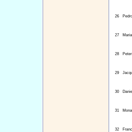
26
Pedr
27
Mari
28
Peter
29
Jacqu
30
Danie
31
Mona
32
Fran