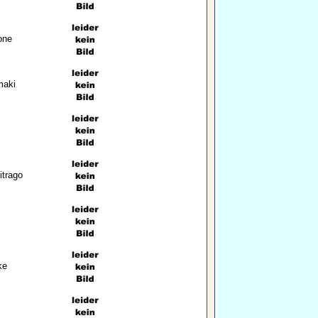
one
maki
itrago
ke