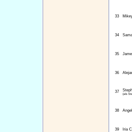
33
Mikey
34
Sama
35
James
36
Aleja
Steph
37
(als St
38
Angel
39
Iria C