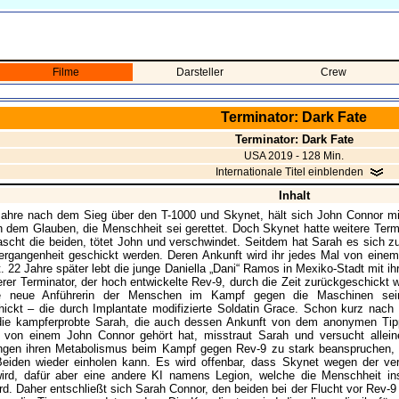
Filme
Darsteller
Crew
Terminator: Dark Fate
Terminator: Dark Fate
USA 2019 - 128 Min.
Internationale Titel einblenden
Inhalt
Jahre nach dem Sieg über den T-1000 und Skynet, hält sich John Connor mit
in dem Glauben, die Menschheit sei gerettet. Doch Skynet hatte weitere Term
ascht die beiden, tötet John und verschwindet. Seitdem hat Sarah es sich z
Vergangenheit geschickt werden. Deren Ankunft wird ihr jedes Mal von einem
. 22 Jahre später lebt die junge Daniella „Dani“ Ramos in Mexiko-Stadt mit i
erer Terminator, der hoch entwickelte Rev-9, durch die Zeit zurückgeschickt wi
ie neue Anführerin der Menschen im Kampf gegen die Maschinen sei
ickt – die durch Implantate modifizierte Soldatin Grace. Schon kurz nach
die kampferprobte Sarah, die auch dessen Ankunft von dem anonymen Tipp
e von einem John Connor gehört hat, misstraut Sarah und versucht allei
ngen ihren Metabolismus beim Kampf gegen Rev-9 zu stark beanspruchen, f
eiden wieder einholen kann. Es wird offenbar, dass Skynet wegen der ver
 wird, dafür aber eine andere KI namens Legion, welche die Menschheit i
rd. Daher entschließt sich Sarah Connor, den beiden bei der Flucht vor Rev-9 