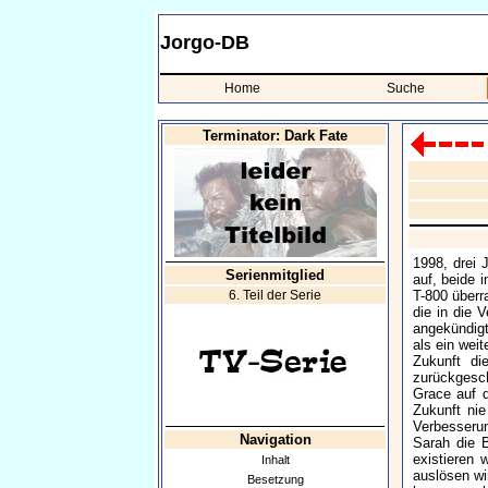
Jorgo-DB
Home
Suche
Terminator: Dark Fate
1998, drei 
Serienmitglied
auf, beide 
6. Teil der Serie
T-800 überr
die in die 
angekündigt
als ein weit
Zukunft d
zurückgesch
Grace auf 
Zukunft ni
Verbesseru
Navigation
Sarah die B
existieren
Inhalt
auslösen wi
Besetzung