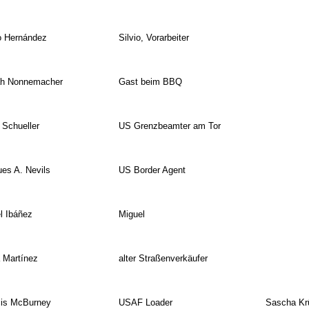
o Hernández
Silvio, Vorarbeiter
ah Nonnemacher
Gast beim BBQ
 Schueller
US Grenzbeamter am Tor
es A. Nevils
US Border Agent
l Ibáñez
Miguel
 Martínez
alter Straßenverkäufer
cis McBurney
USAF Loader
Sascha Kr