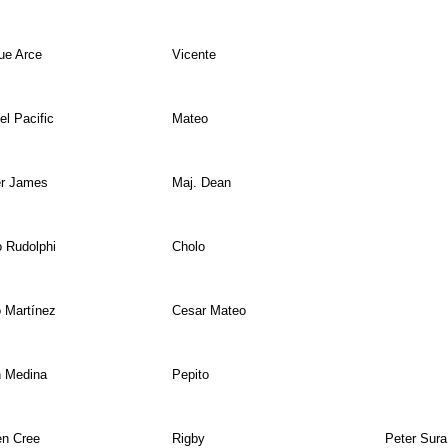
ue Arce
Vicente
l Pacific
Mateo
er James
Maj. Dean
 Rudolphi
Cholo
 Martínez
Cesar Mateo
n Medina
Pepito
en Cree
Rigby
Peter Sura