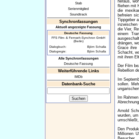
heraus, woh
Stab
fliehen mit 
Serienmitglied
die mexika
Soundtrack
befreien s
Tippgeber a
Synchronfassungen
inzwischen 
Aktuell angezeigte Fassung
die Vier, R
Deutsche Fassung
einem Tran
FFS Film- & Fernseh-Synchron GmbH
ausgeschal
(Berlin)
drängen, wo
Dialogbuch:
Björn Schalla
Grace ihre 
Dialogregie:
Björn Schalla
Schacht, wo
mit ihren El
Alle Synchronfassungen
Deutsche Fassung
Der Film bez
Rebellion d
Weiterführende Links
IMDb
Im Septembe
sollen. Me
Datenbank-Suche
ungarischen
Im Rahmen d
Abrechnung 
Arnold Schw
wurden, um 
umschließt,
Den Produk
Millionen U
Besucher.