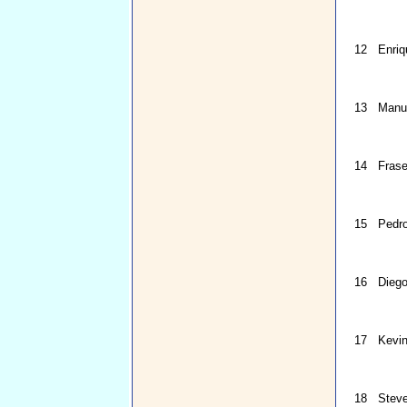
12
Enriq
13
Manue
14
Fras
15
Pedro
16
Diego
17
Kevi
18
Stev