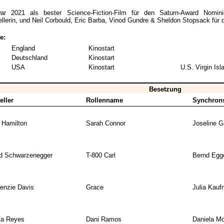
ar 2021 als bester Science-Fiction-Film für den Saturn-Award Nomini
llerin, und Neil Corbould, Eric Barba, Vinod Gundre & Sheldon Stopsack für d
e:
England
Kinostart
Deutschland
Kinostart
USA
Kinostart
U.S. Virgin Isl
Besetzung
eller
Rollenname
Synchron
 Hamilton
Sarah Connor
Joseline 
ld Schwarzenegger
T-800 Carl
Bernd Egg
enzie Davis
Grace
Julia Kau
ia Reyes
Dani Ramos
Daniela Mo