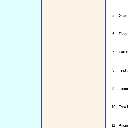
5
Gabri
6
Diego
7
Ferra
8
Trist
9
Tomá
10
Tom 
11
Alici