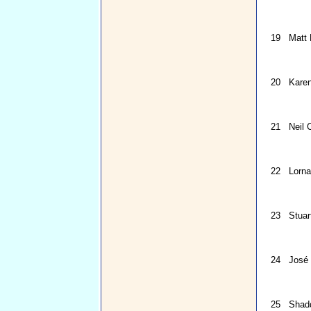
19
Matt 
20
Kare
21
Neil 
22
Lorn
23
Stuar
24
José
25
Shad