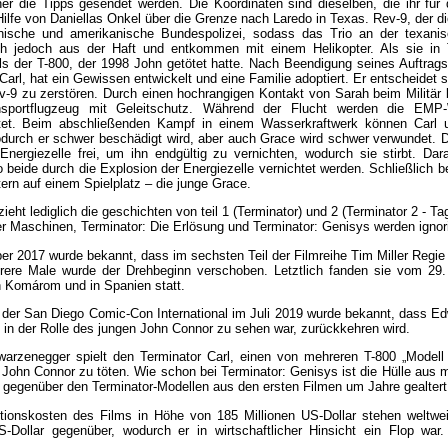
er die Tipps gesendet werden. Die Koordinaten sind dieselben, die ihr für d
Hilfe von Daniellas Onkel über die Grenze nach Laredo in Texas. Rev-9, der die 
nische und amerikanische Bundespolizei, sodass das Trio an der texan
ich jedoch aus der Haft und entkommen mit einem Helikopter. Als sie i
ls der T-800, der 1998 John getötet hatte. Nach Beendigung seines Auftrags 
Carl, hat ein Gewissen entwickelt und eine Familie adoptiert. Er entscheide
ev-9 zu zerstören. Durch einen hochrangigen Kontakt von Sarah beim Milit
sportflugzeug mit Geleitschutz. Während der Flucht werden die EMP-W
tet. Beim abschließenden Kampf in einem Wasserkraftwerk können Carl u
durch er schwer beschädigt wird, aber auch Grace wird schwer verwundet. Da
Energiezelle frei, um ihn endgültig zu vernichten, wodurch sie stirbt. Da
 beide durch die Explosion der Energiezelle vernichtet werden. Schließlich 
tern auf einem Spielplatz – die junge Grace.
ieht lediglich die geschichten von teil 1 (Terminator) und 2 (Terminator 2 - Ta
er Maschinen, Terminator: Die Erlösung und Terminator: Genisys werden ignori
r 2017 wurde bekannt, dass im sechsten Teil der Filmreihe Tim Miller Regie 
hrere Male wurde der Drehbeginn verschoben. Letztlich fanden sie vom 2
 Komárom und in Spanien statt.
er San Diego Comic-Con International im Juli 2019 wurde bekannt, dass Edw
in der Rolle des jungen John Connor zu sehen war, zurückkehren wird.
arzenegger spielt den Terminator Carl, einen von mehreren T-800 „Modell 
John Connor zu töten. Wie schon bei Terminator: Genisys ist die Hülle aus
 gegenüber den Terminator-Modellen aus den ersten Filmen um Jahre gealtert
tionskosten des Films in Höhe von 185 Millionen US-Dollar stehen weltw
S-Dollar gegenüber, wodurch er in wirtschaftlicher Hinsicht ein Flop wa