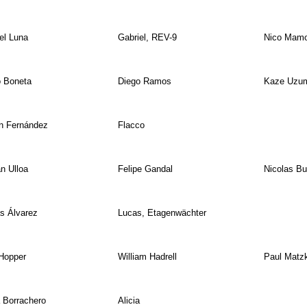
el Luna
Gabriel, REV-9
Nico Mam
 Boneta
Diego Ramos
Kaze Uzu
n Fernández
Flacco
án Ulloa
Felipe Gandal
Nicolas Bu
s Álvarez
Lucas, Etagenwächter
Hopper
William Hadrell
Paul Matz
a Borrachero
Alicia