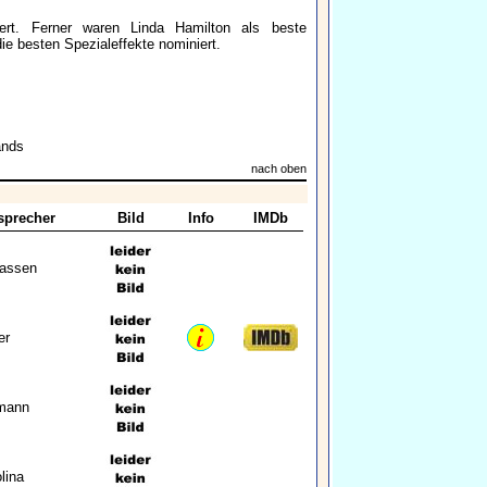
ert. Ferner waren Linda Hamilton als beste
ie besten Spezialeffekte nominiert.
ands
nach oben
sprecher
Bild
Info
IMDb
Gassen
er
fmann
lina